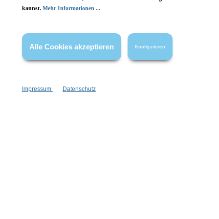
kannst.
Mehr Informationen ...
Vertrag widerrufen
* Alle Preise inkl. gesetzl. Mehrwertsteuer zzgl.
Versandkosten
,
Alle Cookies akzeptieren
Konfigurieren
wenn nicht anders angegeben.
Impressum
Datenschutz