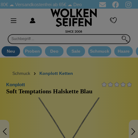
☁
Versandkostenfrei ab 65€
☁ Deo Proben in jeder Bestellung
☁ 
Neu
Proben
Deo
Sale
Schmuck
Haare
Schmuck
Konplott Ketten
Konplott
Soft Temptations Halskette Blau