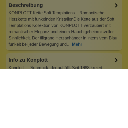
Beschreibung
KONPLOTT Kette Soft Temptations – Romantische
Herzkette mit funkelnden KristallenDie Kette aus der Soft
Temptations Kollektion von KONPLOTT verzaubert mit
romantischer Eleganz und einem Hauch geheimnisvoller
Sinnlichkeit. Der filigrane Herzanhänger in intensivem Blau
funkelt bei jeder Bewegung und…
Mehr
Info zu Konplott
Konplott — Schmuck, der auffällt. Seit 1988 kreiert
Designerin Miranda Konstantinidou von Luxemburg aus
handgefertigten Modeschmuck, der Farben, Kristalle und
außergewöhnliche Details zu echten Statement-Pieces
vereint. Jedes Stück wird mit Liebe zum Detail gefertigt und
bringt Individualität in je…
Inhaltsstoffe