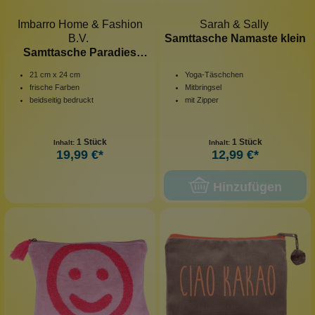
Imbarro Home & Fashion
Sarah & Sally
B.V.
Samttasche Namaste klein
Samttasche Paradies
Purper
21 cm x 24 cm
Yoga-Täschchen
frische Farben
Mitbringsel
beidseitig bedruckt
mit Zipper
1 Stück
1 Stück
Inhalt:
Inhalt:
19,99 €*
12,99 €*
Hinzufügen