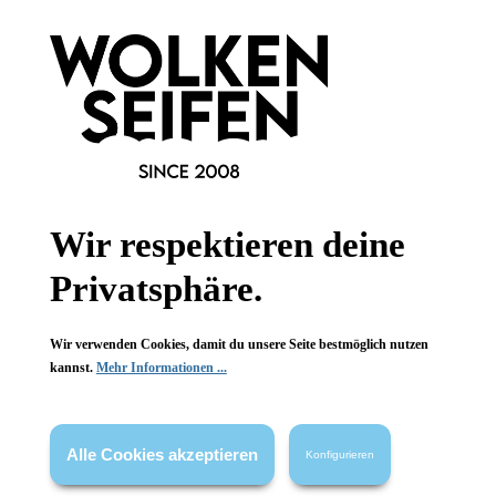
Wolkenseifen
Wolkenseifen
3er Set
3er Set
Hasentaschen
Hasentaschen
3 Taschen
3 Taschen
nostalgisches Design
nostalgisches Design
Wir respektieren deine
Baumwolle
Baumwolle
Privatsphäre.
1 Stück
1 Stück
Inhalt:
Inhalt:
12,99 €*
12,99 €*
Wir verwenden Cookies, damit du unsere Seite bestmöglich nutzen
kannst.
Mehr Informationen ...
Alle Cookies akzeptieren
Konfigurieren