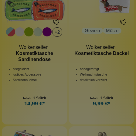
Geweih
Mütze
+
2
Wolkenseifen
Wolkenseifen
Kosmetiktasche
Kosmetiktasche Dackel
Sardinendose
pflegeleicht
handgefertigt
lustiges Accessoire
Weihnachtstasche
Sardinenbüchse
detailreich verziert
1 Stück
1 Stück
Inhalt:
Inhalt:
14,99 €*
9,99 €*