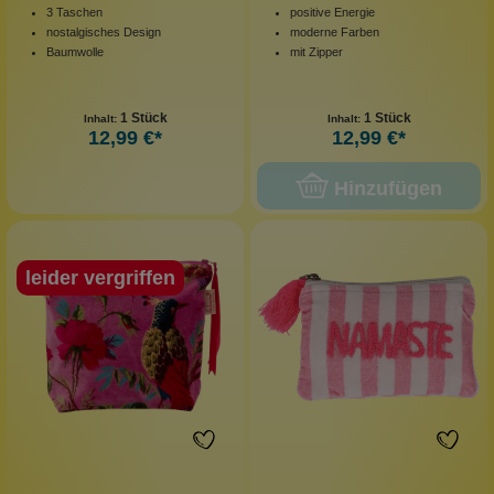
3 Taschen
positive Energie
nostalgisches Design
moderne Farben
Baumwolle
mit Zipper
1 Stück
1 Stück
Inhalt:
Inhalt:
12,99 €*
12,99 €*
Hinzufügen
leider vergriffen