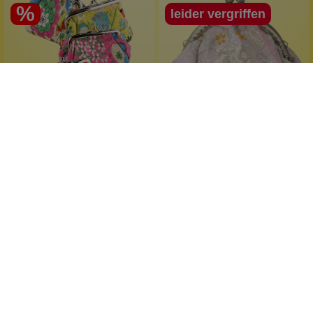
%
leider vergriffen
Wolkenseifen
Wolkenseifen
Mini-Clutch-
Mini-Clutch Japan
Kosmetiktasche
Vintage-Design
edles Design
fröhliche Farben
seidige Optik
gestickte Blumen
zartes Rosa
1 Stück
1 Stück
Inhalt:
Inhalt:
4,99 €*
7,99 €*
(37.55% gespart)
9,99 €*