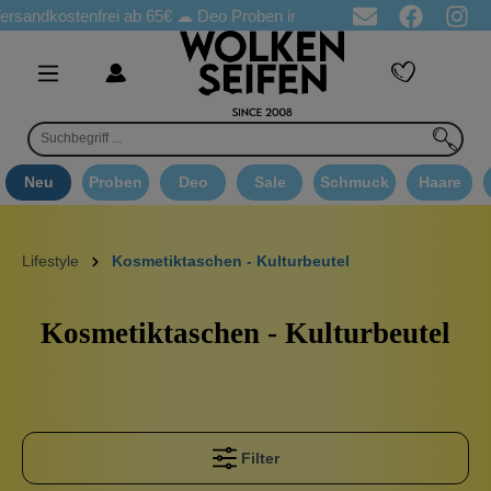
stenfrei ab 65€
☁ Deo Proben in jeder Bestellung
☁ Goodie Au
Neu
Proben
Deo
Sale
Schmuck
Haare
Lifestyle
Kosmetiktaschen - Kulturbeutel
Kosmetiktaschen - Kulturbeutel
Filter