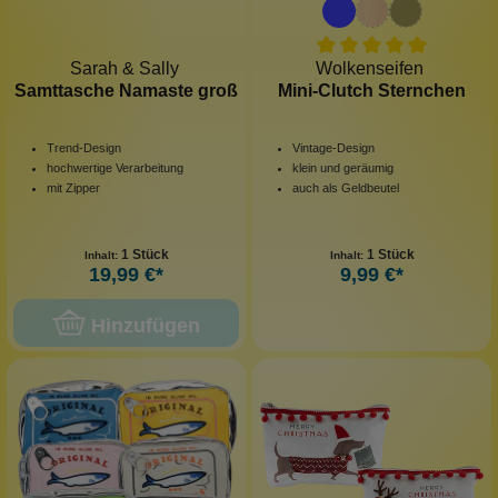
Sarah & Sally
Wolkenseifen
Samttasche Namaste groß
Mini-Clutch Sternchen
Trend-Design
Vintage-Design
hochwertige Verarbeitung
klein und geräumig
mit Zipper
auch als Geldbeutel
1 Stück
1 Stück
Inhalt:
Inhalt:
19,99 €*
9,99 €*
Hinzufügen