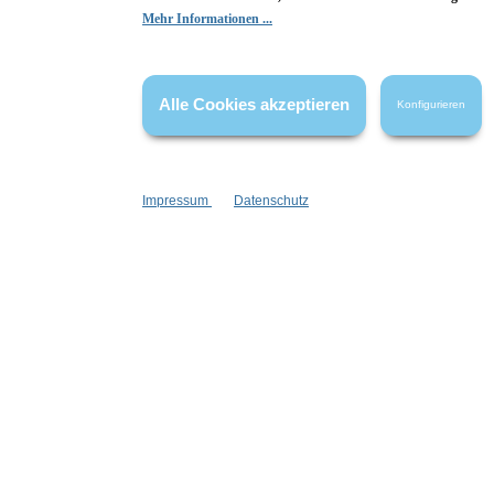
Hier Bewertung abgeben
Mehr Informationen ...
Die Bewertungen werden vor ihrer Veröffentlichung nicht auf ihre
Echtheit überprüft. Sie können daher auch von Verbrauchern stammen,
die die bewerteten Produkte tatsächlich gar nicht erworben/genutzt
Alle Cookies akzeptieren
Konfigurieren
haben.
Impressum
Datenschutz