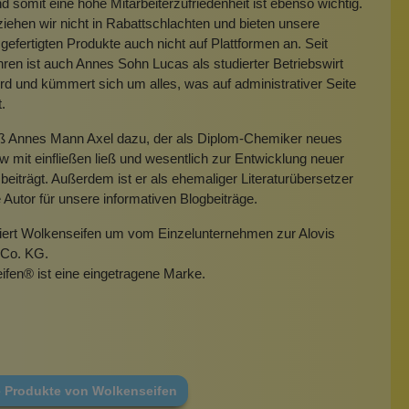
 somit eine hohe Mitarbeiterzufriedenheit ist ebenso wichtig.
iehen wir nicht in Rabattschlachten und bieten unsere
gefertigten Produkte auch nicht auf Plattformen an. Seit
hren ist auch Annes Sohn Lucas als studierter Betriebswirt
rd und kümmert sich um alles, was auf administrativer Seite
t.
eß Annes Mann Axel dazu, der als Diplom-Chemiker neues
mit einfließen ließ und wesentlich zur Entwicklung neuer
beiträgt. Außerdem ist er als ehemaliger Literaturübersetzer
e Autor für unsere informativen Blogbeiträge.
miert Wolkenseifen um vom Einzelunternehmen zur Alovis
Co. KG.
ifen
®
ist eine eingetragene Marke.
e Produkte von Wolkenseifen