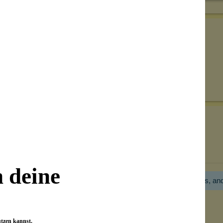
Senden
on unseren Kunden beantwortet werden.
Bewertungen nur in der aktuellen Sprache anzeigen.
n deine
Hier gibt es noch gar keine Bewertung! Bitte hilf uns, an
utzen kannst.