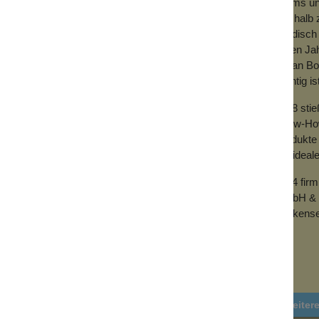
Teams und
Deshalb z
händisch 
vielen Ja
mit an Bo
wichtig is
2018 sti
Know-How 
Produkte 
der ideal
2024 fir
GmbH & 
Wolkense
Weiter