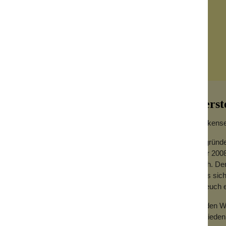
Herst
Wolkensei
Gegründe
Jahr 2008
enn bitte?
hoch. Der
dass sich
e mit den leckeren Fischen, der "Deckel"
für euch
chlossen wird sie mit einem praktischen
Zu den We
Zufrieden