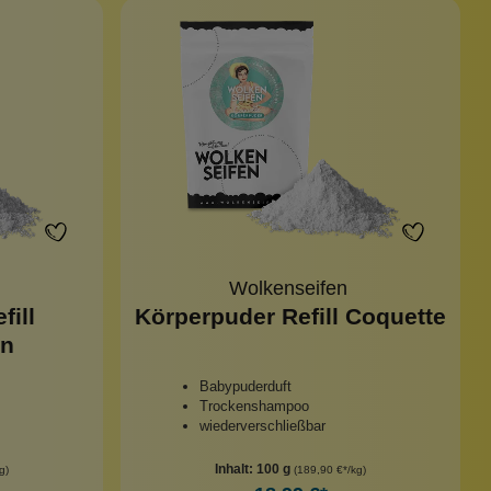
Wolkenseifen
fill
Körperpuder Refill Coquette
en
Babypuderduft
Trockenshampoo
wiederverschließbar
Inhalt:
100 g
g)
(189,90 €*/kg)