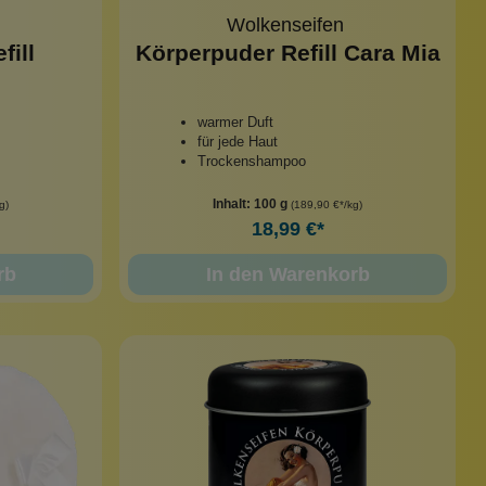
Wolkenseifen
fill
Körperpuder Refill Cara Mia
warmer Duft
für jede Haut
Trockenshampoo
Inhalt:
100 g
g)
(189,90 €*/kg)
18,99 €*
rb
In den Warenkorb