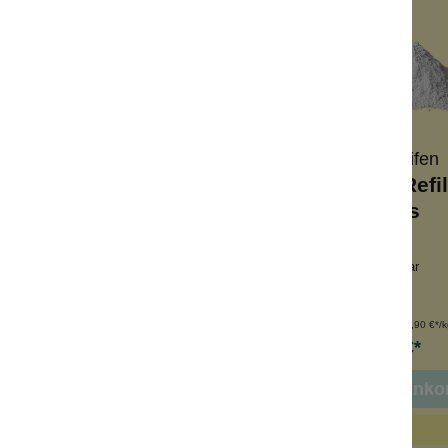
Wolkenseifen
Wolkenseifen
perpuder Refill
Körperpuder Refil
Rosentraum
Spirits
scher Rosenstrauß
frischer Zitrusduft
derverschließbar
wiederverschließbar
ckenshampoo
Nachfüllpack
nhalt:
100 g
Inhalt:
100 g
(189,90 €*/kg)
(189,90 €*/k
18,99 €*
18,99 €*
n den Warenkorb
In den Warenko