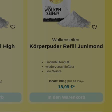
Wolkenseifen
l High
Körperpuder Refill Junimond
Lindenblütenduft
wiederverschließbar
Low Waste
Inhalt:
100 g
g)
(189,90 €*/kg)
18,99 €*
rb
In den Warenkorb