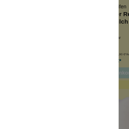
Wolkenseifen
Wolkenseifen
perpuder Refill
Körperpuder Re
Dramaqueen
Honigmilch
rt Müll
warmer Duft
ckenshampoo
wiederverschließbar
derverschließbar
Low Waste
nhalt:
100 g
Inhalt:
100 g
(189,90 €*/kg)
(189,90 €*/k
18,99 €*
18,99 €*
n den Warenkorb
In den Warenko