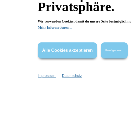
18,99 €*
Privatsphäre.
In den Warenkorb
I
Wir verwenden Cookies, damit du unsere Seite bestmöglich n
Mehr Informationen ...
Alle Cookies akzeptieren
Konfigurieren
Impressum
Datenschutz
Wolkenseifen
Körperpuder Refill Lavendel
Körperpu