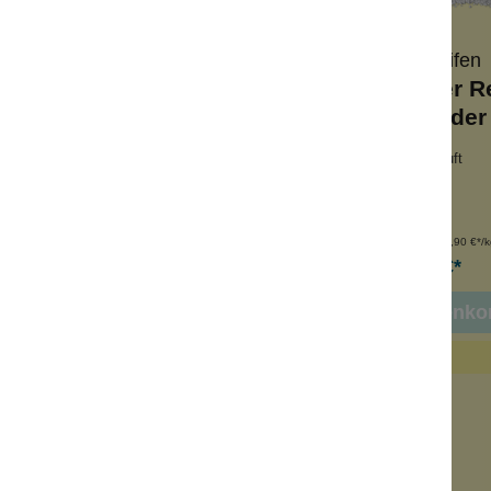
Wolkenseifen
Wolkenseifen
puder Refill Perfect
Körperpuder Re
Day
Weekender
tsellerduft
frische Wäsche-Duft
hfüllpack
Nachfüllpack
derverschließbar
Low Waste
nhalt:
100 g
Inhalt:
100 g
(189,90 €*/kg)
(189,90 €*/k
18,99 €*
18,99 €*
n den Warenkorb
In den Warenko