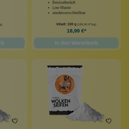
Bestsellerduft
Low Waste
wiederverschließbar
Inhalt:
100 g
g)
(189,90 €*/kg)
18,99 €*
rb
In den Warenkorb