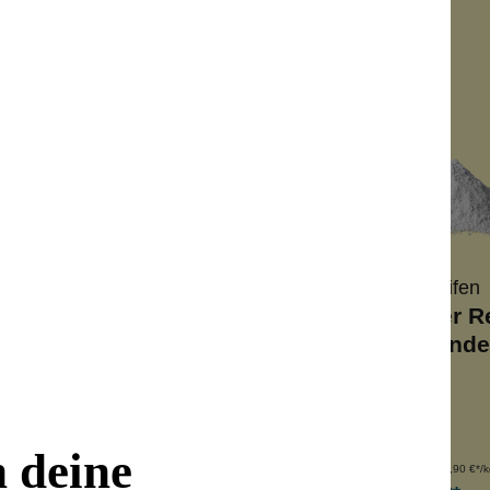
Wolkenseifen
Wolkenseifen
uder Refill Sensitiv
Körperpuder Re
Traumstund
stofffrei
fruchtiger Duft
derverschließbar
Low Waste
ckenshampoo
Trockenshampoo
n deine
nhalt:
100 g
Inhalt:
100 g
(189,90 €*/kg)
(189,90 €*/k