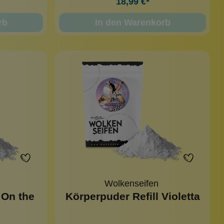
18,99 €*
rb
In den Warenkorb
Wolkenseifen
 On the
Körperpuder Refill Violetta