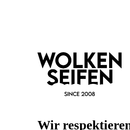
Wolkenseifen
Körperpuder Refill Anno
Körperp
1950
Nachfüllpack
duft
Low Waste
wie
Trockenshampoo
Tro
Wir respektiere
Inhalt:
100 g
I
(189,90 €*/kg)