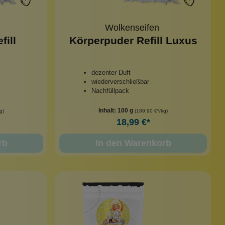
Wolkenseifen
fill
Körperpuder Refill Luxus
dezenter Duft
wiederverschließbar
Nachfüllpack
Inhalt:
100 g
g)
(189,90 €*/kg)
18,99 €*
rb
In den Warenkorb