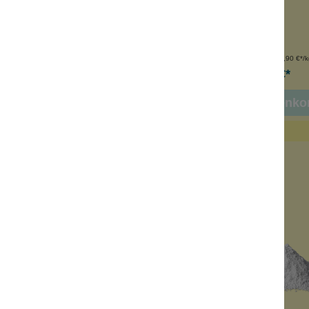
ber Duft
herber Duft
hfüllpack
Nachfüllpack
 Waste
Low Waste
nhalt:
100 g
Inhalt:
100 g
(189,90 €*/kg)
(189,90 €*/k
18,99 €*
18,99 €*
n den Warenkorb
In den Warenko