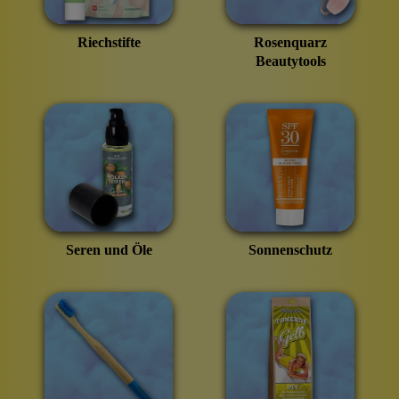
Riechstifte
Rosenquarz
Beautytools
Seren und Öle
Sonnenschutz