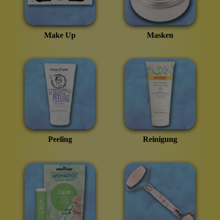
Make Up
Masken
Peeling
Reinigung