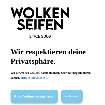
Refill-
Refill-
Kompaktspiegel
Kompaktspiegel
Rose
Rose
aus Acrylharz
aus Acrylharz
mit Magnetverschluss
mit Magnetverschluss
Rosenquarz-Optik
Rosenquarz-Optik
1 Stück
1 Stück
Inhalt:
Inhalt:
24,99 €*
24,99 €*
Wir respektieren deine
Hinzufügen
Hinzufügen
Privatsphäre.
Wir verwenden Cookies, damit du unsere Seite bestmöglich nutzen
kannst.
Mehr Informationen ...
Alle Cookies akzeptieren
Konfigurieren