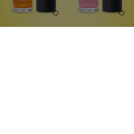
Wolkenseifen
Wolkenseifen
Stärkendes Nagelöl Only
Stärkendes Nagelöl
Orange
Rosentraum
mit Keratin
für starke Nägel
für starke Nägel
mit Keratin
Glanz und Pflege
Glanz und Pflege
10 ml
10 ml
Inhalt:
(749,00 €*/l)
Inhalt:
(749,00 €*/l)
7,49 €*
7,49 €*
Hinzufügen
Hinzufügen