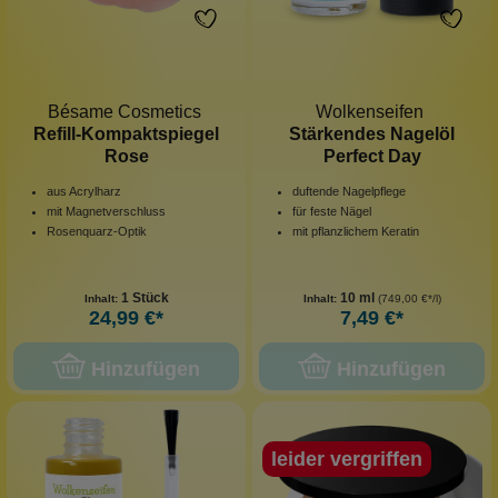
Bésame Cosmetics
Wolkenseifen
Refill-Kompaktspiegel
Stärkendes Nagelöl
Rose
Perfect Day
aus Acrylharz
duftende Nagelpflege
mit Magnetverschluss
für feste Nägel
Rosenquarz-Optik
mit pflanzlichem Keratin
1 Stück
10 ml
Inhalt:
Inhalt:
(749,00 €*/l)
24,99 €*
7,49 €*
Hinzufügen
Hinzufügen
leider vergriffen