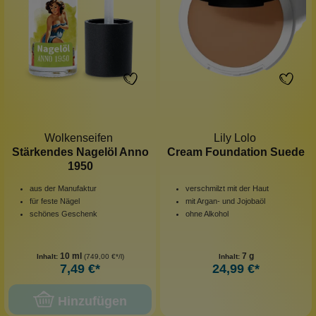
Wolkenseifen
Lily Lolo
Stärkendes Nagelöl Anno
Cream Foundation Suede
1950
aus der Manufaktur
verschmilzt mit der Haut
für feste Nägel
mit Argan- und Jojobaöl
schönes Geschenk
ohne Alkohol
10 ml
7 g
Inhalt:
(749,00 €*/l)
Inhalt:
7,49 €*
24,99 €*
Hinzufügen