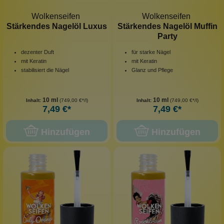
Wolkenseifen
Wolkenseifen
Stärkendes Nagelöl Luxus
Stärkendes Nagelöl Muffin
Party
dezenter Duft
für starke Nägel
mit Keratin
mit Keratin
stabilisiert die Nägel
Glanz und Pflege
10 ml
10 ml
Inhalt:
(749,00 €*/l)
Inhalt:
(749,00 €*/l)
7,49 €*
7,49 €*
Hinzufügen
Hinzufügen