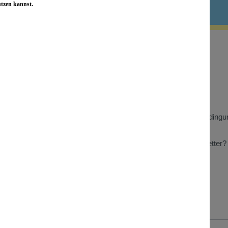
utzen kannst.
 Informationen
Wissenswertes
Benefizaktionen
Store Heidelberg
t
Store Berlin
Gewinnspiel Teilnahmebedingu
n zu Kundenbewertungen
Wiederverkäufer
Was bringt mir der Newsletter?
Presse