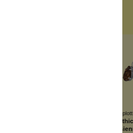
Neues bei Wolkenseifen
Neu
Neu
Neu
Konplott
Konplott
Konplot
Magic
Rings N
Gothi
Fireball Ring
Rhythm
Parisie