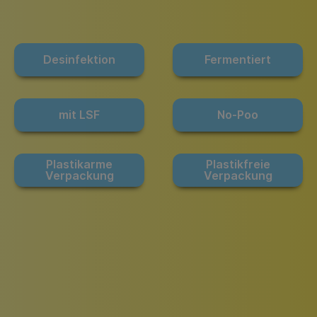
Pinzetten
Pomade
Insektenstiche
Sonnenschutz
Taschen
Desinfektion
Fermentiert
rscrub
Körperpuder
urbeutel
Pinsel
mit LSF
No-Poo
Nachfüllpackungen
Haargummis und Spangen
Plastikarme
Plastikfreie
Rasur
Verpackung
Verpackung
Sonnenschutz