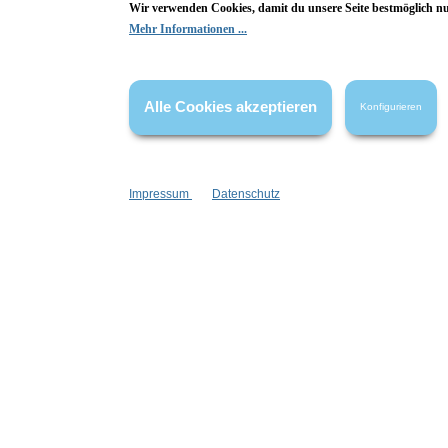
Wir verwenden Cookies, damit du unsere Seite bestmöglich n
Mehr Informationen ...
Alle Cookies akzeptieren
Konfigurieren
Informationen
Gesetzliche
Blog
Datenschutz
Versandinformationen
AGB
Impressum
Datenschutz
Kontakt
Widerrufsrech
Cookie Einstellungen
Impressum
Zahlungsinformationen
Informatione
Newsletter
Stellenangebote
Goodies