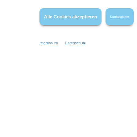
Informationen
Gesetzliche
Blog
Datenschutz
Alle Cookies akzeptieren
Konfigurieren
Versandinformationen
AGB
Kontakt
Widerrufsrech
Cookie Einstellungen
Impressum
Impressum
Datenschutz
Zahlungsinformationen
Informatione
Newsletter
Stellenangebote
Goodies