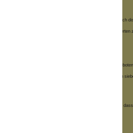
m Wege versucht, das Ergebnis zu verfälschen, wird unverzüglich disqu
Kandidat den Gewinn, sofern dieser ursprünglich dem Disqualifizierten 
 zu lassen.
er Eigenschaften des Preises, so wie er von Wolkenseifen angeboten
ldung in Form einer E-Mail in Kraft. Diese muss innerhalb von siebe
 oder endgültig einzustellen, ohne Angabe von Gründen und ohne, da
lt niemand einen Preis.