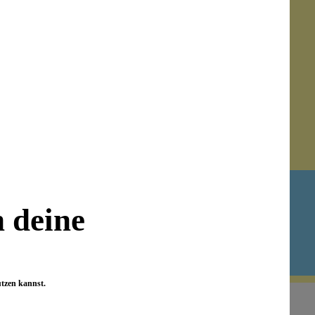
it Facebook oder Instagram.
nehmer die
AGB
und die Bestimmungen zum
Datenschutz
Newsletter abonnieren!
n deine
utzen kannst.