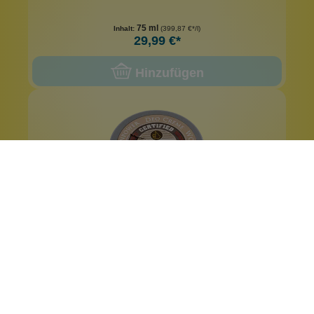
75 ml
Inhalt:
(399,87 €*/l)
29,99 €*
Hinzufügen
25 ml
50 ml
Deocreme Manpower 25 ml