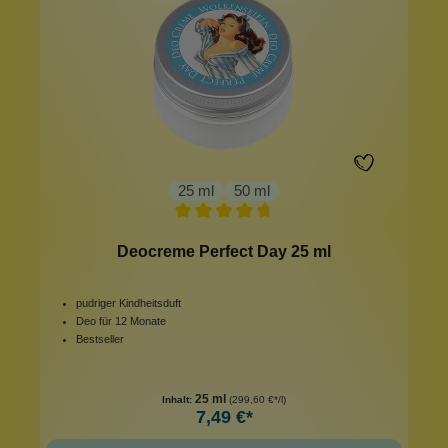
25 ml
50 ml
Deocreme Perfect Day 25 ml
pudriger Kindheitsduft
Deo für 12 Monate
Bestseller
25 ml
Inhalt:
(299,60 €*/l)
7,49 €*