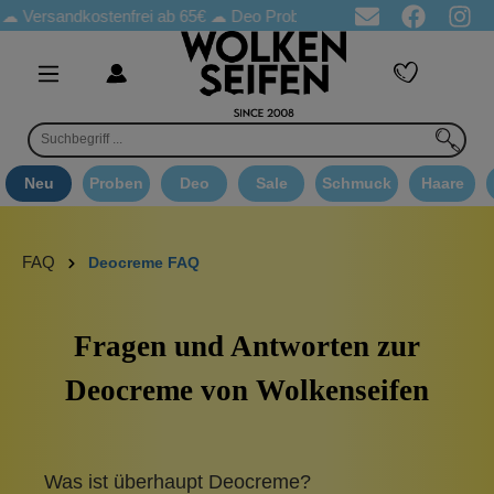
ersandkostenfrei ab 65€
☁ Deo Proben in jeder Bestellung
☁ Go
Neu
Proben
Deo
Sale
Schmuck
Haare
FAQ
Deocreme FAQ
Fragen und Antworten zur
Deocreme von Wolkenseifen
Was ist überhaupt Deocreme?