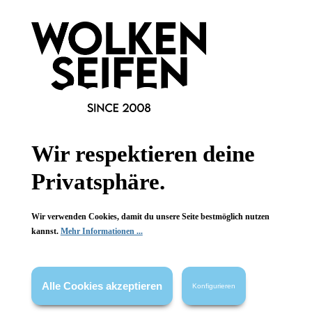
1 Stück
1 Stück
Inhalt:
Inhalt:
6,99 €*
6,99 €*
Wir respektieren deine
Privatsphäre.
Wir verwenden Cookies, damit du unsere Seite bestmöglich nutzen
kannst.
Mehr Informationen ...
Alle Cookies akzeptieren
Wolkenseifen
Wolkenseifen
Konfigurieren
Bartkamm
Bartkamm