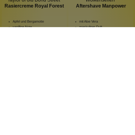
Rasiercreme Royal Forest
Aftershave Manpower
Apfel und Bergamotte
mit Aloe Vera
vanillige Note
maskuliner Duft
Amber und Jasmin
regenerierend
150 g
100 ml
Inhalt:
(133,27 €*/kg)
Inhalt:
(299,90 €*/l)
19,99 €*
29,99 €*
Hinzufügen
Hinzufügen