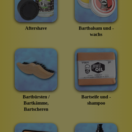
Aftershave
Bartbalsam und -
wachs
Bartbürsten /
Bartseife und -
Bartkämme,
shampoo
Bartscheren