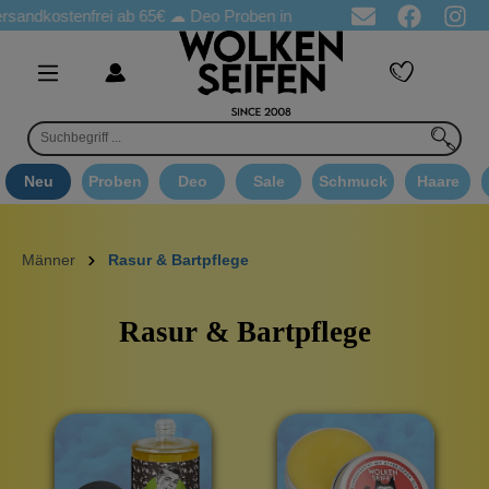
tenfrei ab 65€
☁ Deo Proben in jeder Bestellung
☁ Goodie Aus
Neu
Proben
Deo
Sale
Schmuck
Haare
Männer
Rasur & Bartpflege
Rasur & Bartpflege