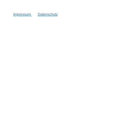
Handgefertigt
Handgefertigt
leuchtende Glitzersteine
farbenfrohes Design
Impressum
Datenschutz
1 Stück
1 Stück
Inhalt:
Inhalt:
69,90 €*
39,90 €*
Hinzufügen
Hinzufügen