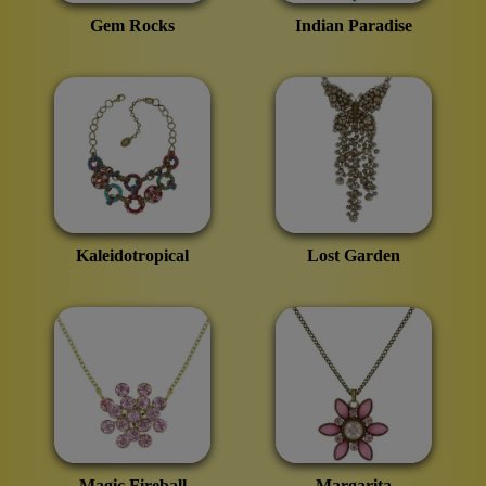
Gem Rocks
Indian Paradise
Kaleidotropical
Lost Garden
Magic Fireball
Margarita