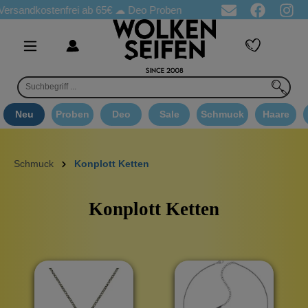
ostenfrei ab 65€
☁ Deo Proben in jeder Bestellung
☁ Goodie 
Neu
Proben
Deo
Sale
Schmuck
Haare
Schmuck
Konplott Ketten
Konplott Ketten