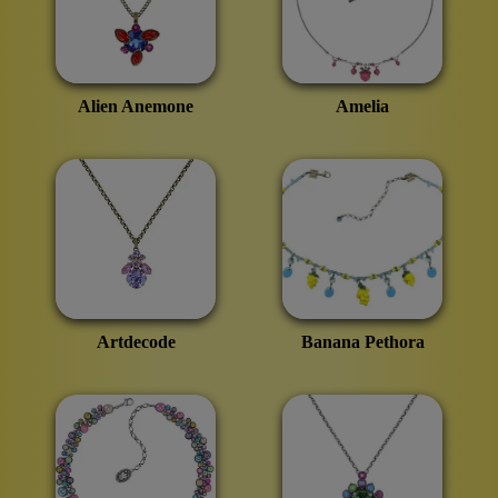
Alien Anemone
Amelia
Artdecode
Banana Pethora