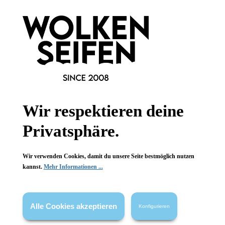
29,90 €*
24,90 €*
Hinzufügen
Hinzufügen
Wir respektieren deine
Privatsphäre.
Wir verwenden Cookies, damit du unsere Seite bestmöglich nutzen
kannst.
Mehr Informationen ...
Konplott
Konplott
Clubbing Bugs Halskette
Kaleidotropical Halskette 2
Blau
Alle Cookies akzeptieren
Konfigurieren
Niedlich und besonders
Sommerkette