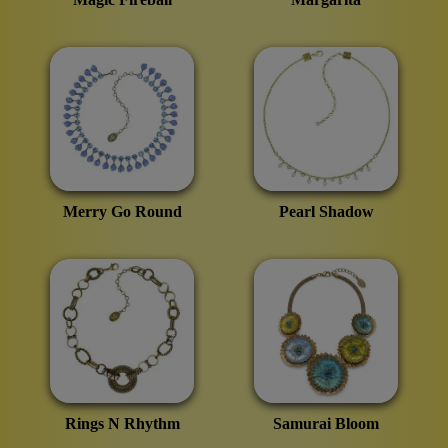
Merry Go Round
Pearl Shadow
Rings N Rhythm
Samurai Bloom