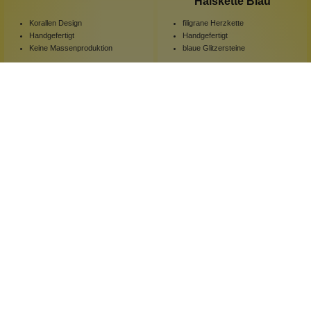
Halskette Blau
Korallen Design
filigrane Herzkette
Handgefertigt
Handgefertigt
Keine Massenproduktion
blaue Glitzersteine
1 Stück
1 Stück
Inhalt:
Inhalt:
89,90 €*
24,90 €*
Hinzufügen
Hinzufügen