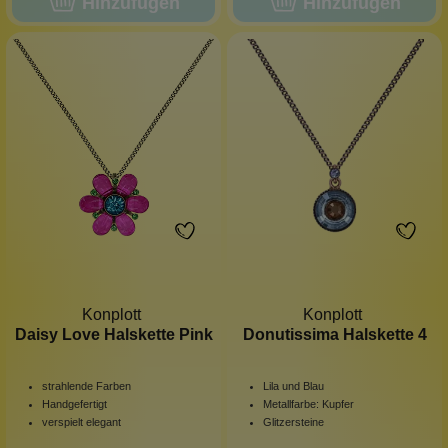
Hinzufügen
Hinzufügen
Konplott
Konplott
Daisy Love Halskette Pink
Donutissima Halskette 4
strahlende Farben
Lila und Blau
Handgefertigt
Metallfarbe: Kupfer
verspielt elegant
Glitzersteine