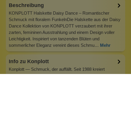
Beschreibung
KONPLOTT Halskette Daisy Dance – Romantischer
Schmuck mit floralem FunkelnDie Halskette aus der Daisy
Dance Kollektion von KONPLOTT verzaubert mit ihrer
zarten, femininen Ausstrahlung und einem Design voller
Leichtigkeit. Inspiriert von tanzenden Blüten und
sommerlicher Eleganz vereint dieses Schmu…
Mehr
Info zu Konplott
Konplott — Schmuck, der auffällt. Seit 1988 kreiert
Designerin Miranda Konstantinidou von Luxemburg aus
handgefertigten Modeschmuck, der Farben, Kristalle und
außergewöhnliche Details zu echten Statement-Pieces
vereint. Jedes Stück wird mit Liebe zum Detail gefertigt und
bringt Individualität in je…
Inhaltsstoffe