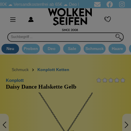
Versandkostenfrei ab 65€
☁ Deo Proben in jeder Bestellung
☁ 
Neu
Proben
Deo
Sale
Schmuck
Haare
Schmuck
Konplott Ketten
Konplott
Daisy Dance Halskette Gelb