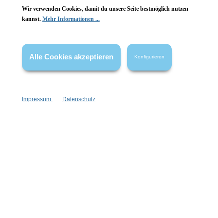
Wir verwenden Cookies, damit du unsere Seite bestmöglich nutzen
Vertrag widerrufen
kannst.
Mehr Informationen ...
* Alle Preise inkl. gesetzl. Mehrwertsteuer zzgl.
Versandkosten
,
wenn nicht anders angegeben.
Alle Cookies akzeptieren
Konfigurieren
Impressum
Datenschutz