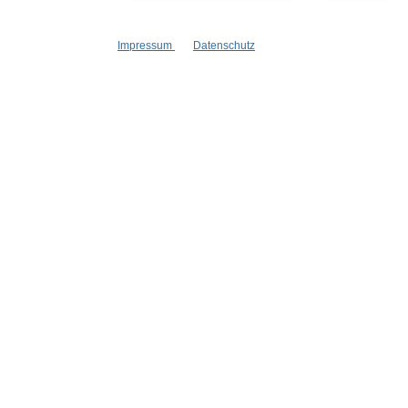
Stellenangebote
Goodies
Impressum
Datenschutz
* Alle Preise