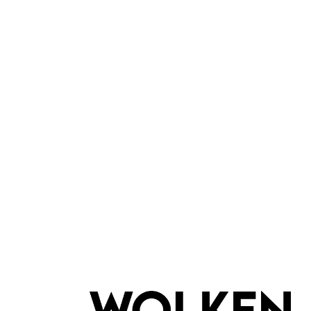
Konplott
Margarita Halskette Rot-Blau
Margar
Perlen + Kristalle
Perl
Handgefertigt
Han
Keine Massenproduktion
Kei
Inhalt:
1 Stück
34,90 €*
In den Warenkorb
I