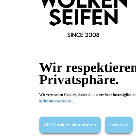
Wir respektiere
Privatsphäre.
Informationen
Gesetzliche
Blog
Datenschutz
Wir verwenden Cookies, damit du unsere Seite bestmöglich n
Mehr Informationen ...
Versandinformationen
AGB
Kontakt
Widerrufsrech
Cookie Einstellungen
Impressum
Alle Cookies akzeptieren
Konfigurieren
Zahlungsinformationen
Informatione
Newsletter