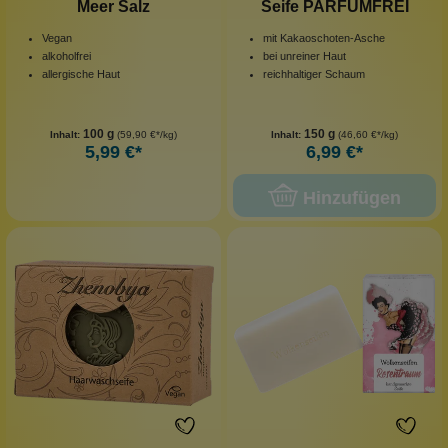
Meer Salz
Seife PARFUMFREI
Vegan
mit Kakaoschoten-Asche
alkoholfrei
bei unreiner Haut
allergische Haut
reichhaltiger Schaum
100 g
150 g
Inhalt:
(59,90 €*/kg)
Inhalt:
(46,60 €*/kg)
5,99 €*
6,99 €*
Hinzufügen