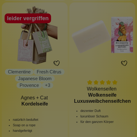
leider vergriffen
Clementine
Fresh Citrus
Japanese Bloom
Provence
+
3
Wolkenseifen
Wolkenseife
Agnes + Cat
Luxusweibchenseifchen
Kordelseife
dezenter Duft
luxuriöser Schaum
natürlich beduftet
für den ganzen Körper
Soap on a rope
handgefertigt