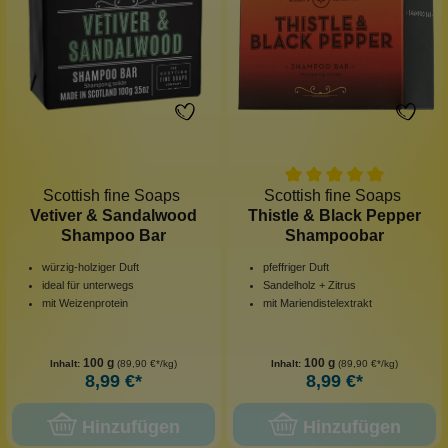
Scottish fine Soaps
Scottish fine Soaps
Vetiver & Sandalwood
Thistle & Black Pepper
Shampoo Bar
Shampoobar
würzig-holziger Duft
pfeffriger Duft
ideal für unterwegs
Sandelholz + Zitrus
mit Weizenprotein
mit Mariendistelextrakt
100 g
100 g
Inhalt:
(89,90 €*/kg)
Inhalt:
(89,90 €*/kg)
8,99 €*
8,99 €*
Hinzufügen
Hinzufügen