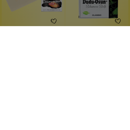
Wolkenseifen
Dudu Osun
Wolkenseife Dramaqueen
Dudu Osun schwarze
Seife
fruchtiger Duft
alkoholfrei
süßliche Richtung
für jede Haut
für den ganzen Körper
100 g
150 g
Inhalt:
(49,90 €*/kg)
Inhalt:
(46,60 €*/kg)
Ab
4,99 €*
6,99 €*
Hinzufügen