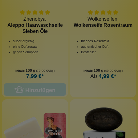
Zhenobya
Wolkenseifen
Aleppo Haarwaschseife
Wolkenseife Rosentraum
Sieben Öle
super ergiebig
frisches Rosenfeld
ohne Duftzusatz
authentischer Duft
gegen Schuppen
Bestseller
100 g
100 g
Inhalt:
(79,90 €*/kg)
Inhalt:
(49,90 €*/kg)
7,99 €*
Ab
4,99 €*
Hinzufügen