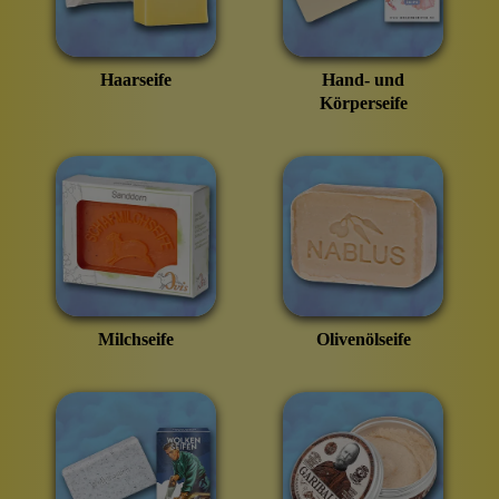
Haarseife
Hand- und
Körperseife
Milchseife
Olivenölseife