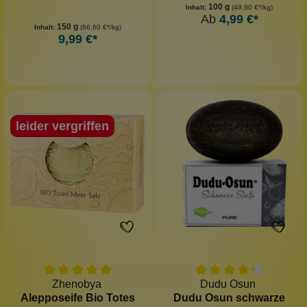
100 g
Inhalt:
(49,90 €*/kg)
Ab
4,99 €*
150 g
Inhalt:
(66,60 €*/kg)
9,99 €*
leider vergriffen
Zhenobya
Dudu Osun
Alepposeife Bio Totes
Dudu Osun schwarze