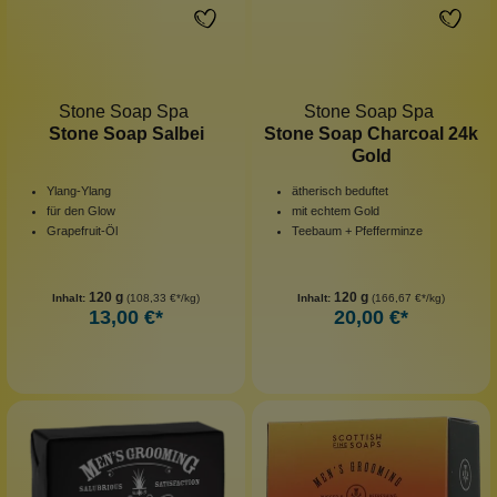
Stone Soap Spa
Stone Soap Spa
Stone Soap Salbei
Stone Soap Charcoal 24k
Gold
Ylang-Ylang
ätherisch beduftet
für den Glow
mit echtem Gold
Grapefruit-Öl
Teebaum + Pfefferminze
120 g
120 g
Inhalt:
(108,33 €*/kg)
Inhalt:
(166,67 €*/kg)
13,00 €*
20,00 €*