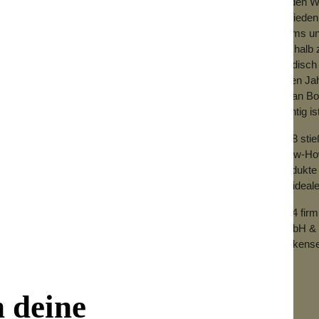
Zu den We
Zufrieden
Teams und
Deshalb z
händisch 
vielen Ja
mit an Bo
wichtig is
2018 sti
Know-How 
Produkte 
der ideal
2024 fir
GmbH & 
Wolkense
n deine