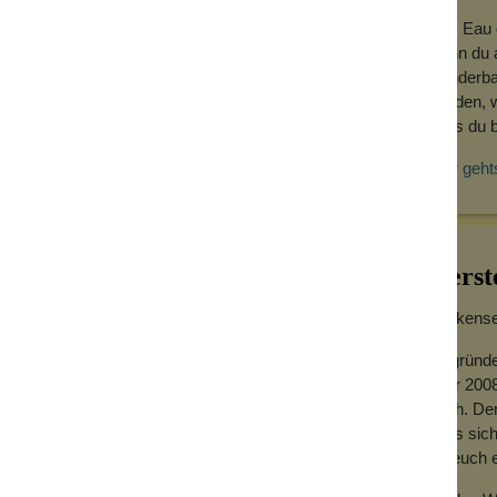
lmöl. Die Seife hat rückfettende
Das Eau d
d eine tolle plastikfreie Alternative zu
wenn du a
wunderba
werden, w
dass du b
Hier geht
Herst
Wolkensei
Gegründe
Jahr 2008
hoch. Der
dass sich
für euch