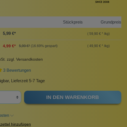
Pinzetten
Pomade
Sonnenschutz
Taschen
Stückpreis
Grundpreis
Insektenstiche
5,99 €*
( 59,90 € * /kg)
urbeutel
Pinsel
rscrub
Körperpuder
4,99 €*
( 49,90 € * /kg)
5,99 €*
(16.69% gespart)
Haargummis und Spangen
wSt. zzgl. Versandkosten
Nachfüllpackungen
3 Bewertungen
Rasur
gbar, Lieferzeit 5-7 Tage
IN DEN WARENKORB
Sonnenschutz
osten
ettel hinzufügen