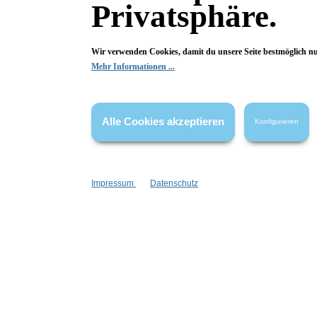
Privatsphäre.
Wir verwenden Cookies, damit du unsere Seite bestmöglich n
Mehr Informationen ...
Alle Cookies akzeptieren
Konfigurieren
Fragen & Antworten
Impressum
Datenschutz
Deine Frage kann entweder von uns, von Herstellern oder v
Frage:
Gibt es Cara Mia auch als Flüssigseife
Frage vom 02.12.2025