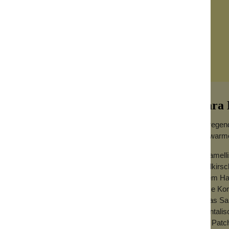
Cara
Aufregend
die warm
Karamelli
milie Cara Mia. Cara Mia ist ein Duft, der in
Wildkirsc
zt mit herrlichen Noten von Wildkirsche,
einem Ha
em Hauch von Ylang Ylang. Rosenblätter und
diese Kom
agascar sowie etwas Sandelholz im
etwas San
Anmutung und harmonieren perfekt mit
oriental
und Patch