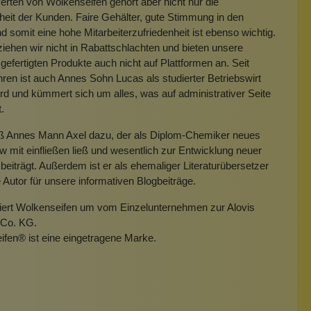
rten von Wolkenseifen gehört aber nicht nur die
heit der Kunden. Faire Gehälter, gute Stimmung in den
 somit eine hohe Mitarbeiterzufriedenheit ist ebenso wichtig.
iehen wir nicht in Rabattschlachten und bieten unsere
gefertigten Produkte auch nicht auf Plattformen an. Seit
hren ist auch Annes Sohn Lucas als studierter Betriebswirt
rd und kümmert sich um alles, was auf administrativer Seite
t.
eß Annes Mann Axel dazu, der als Diplom-Chemiker neues
mit einfließen ließ und wesentlich zur Entwicklung neuer
beiträgt. Außerdem ist er als ehemaliger Literaturübersetzer
e Autor für unsere informativen Blogbeiträge.
miert Wolkenseifen um vom Einzelunternehmen zur Alovis
Co. KG.
ifen
®
ist eine eingetragene Marke.