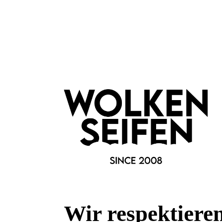
Eigenschaften:
Vegan
Haar & Haut-Typ:
für jede Haut
Marke:
Wolkenseifen
Wir respektiere