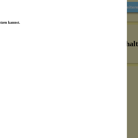
Weiter
utzen kannst.
Inhalt
Senden
on unseren Kunden beantwortet werden.