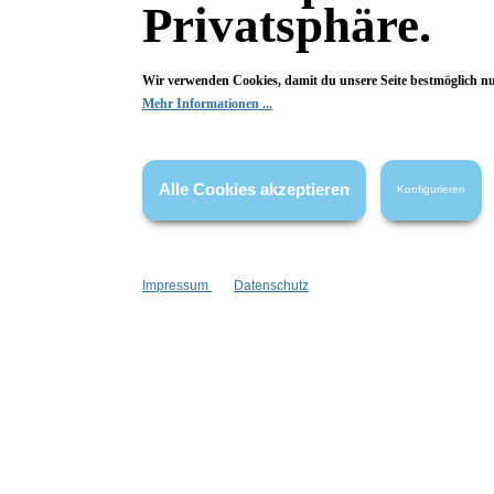
natürlicher Rohstoff
zuv
Privatsphäre.
Inhalt:
1 Stück
0,90 €*
Wir verwenden Cookies, damit du unsere Seite bestmöglich n
Mehr Informationen ...
In den Warenkorb
Alle Cookies akzeptieren
Konfigurieren
Impressum
Datenschutz
Wolkenseifen