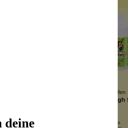
25 ml
50 ml
Wolkenseifen
Wolkenseifen
reme Only Orange
Deo Roll On High 
nge + Granatapfel
aluminiumsalzfrei
n deine
r ergiebig
spritzig-frischer Duft