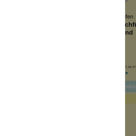
Wolkenseifen
Wolkenseifen
Roll On Junimond
Deo Roll On Nachf
Junimond
miniumsalzfrei
Lindenblütenduft
denblüten-Duft
für 5 Füllungen
erlässiger Schutz
Sparset
Inhalt:
50 ml
Inhalt:
250 ml
(179,80 €*/l)
(147,96 €*/
8,99 €*
36,99 €*
n den Warenkorb
In den Warenko
leider vergriffen