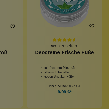
Wolkenseifen
roß
Deocreme Frische Füße
mit frischem Minzduft
ätherisch beduftet
gegen Sneaker-Füße
Inhalt:
50 ml
(199,80 €*/l)
9,99 €*