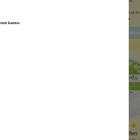
erlässiger Schutz
zuverlässiger Schutz
Inhalt:
25 ml
Inhalt:
50 ml
(299,60 €*/l)
(179,80 €*/l
7,49 €*
8,99 €*
utzen kannst.
In den Warenko
Wolkenseifen
Wolkenseifen