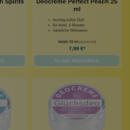
 Spirits
Deocreme Perfect Peach 25
ml
fruchtig-süßer Duft
für mind. 6 Monate
natürliche Wirkweise
Inhalt:
25 ml
(319,60 €*/l)
7,99 €*
rb
In den Warenkorb