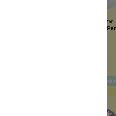
Wolkenseifen
Wolkenseifen
meprobe Manpower
Deocremeprobe Per
segröße
Reisegröße
14 Tage Schutz
10-14 Tage Schutz
tiegel
Minitiegel
Inhalt:
3 ml
Inhalt:
3 ml
2,00 €*
2,00 €*
n den Warenkorb
In den Warenko