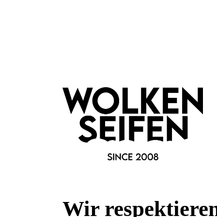
Wolkenseifen
Creme- und Deospatel
Deoc
Bambus
kleiner Spatel
Ora
Wir respektiere
nachhaltiges Material
seh