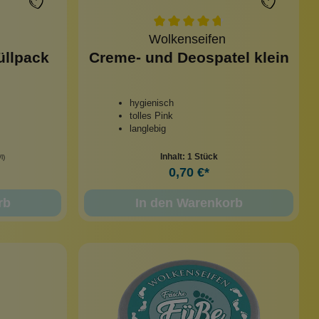
Wolkenseifen
üllpack
Creme- und Deospatel klein
hygienisch
tolles Pink
langlebig
Inhalt:
1 Stück
l)
0,70 €*
rb
In den Warenkorb