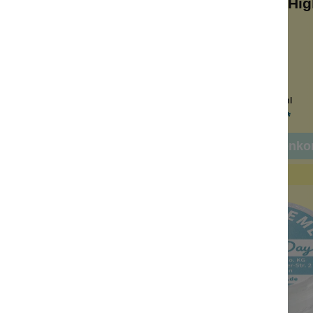
meprobe Junimond
Deocremeprobe High
segröße
Reisegröße
14 Tage Schutz
10-14 Tage Schutz
tiegel
Minitiegel
Inhalt:
3 ml
Inhalt:
3 ml
2,00 €*
2,00 €*
n den Warenkorb
In den Warenko