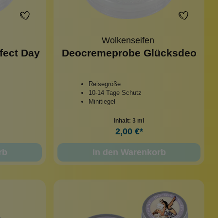
Wolkenseifen
fect Day
Deocremeprobe Glücksdeo
Reisegröße
10-14 Tage Schutz
Minitiegel
Inhalt:
3 ml
2,00 €*
rb
In den Warenkorb