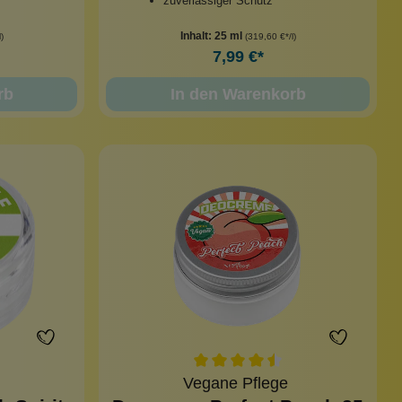
zuverlässiger Schutz
Inhalt:
25 ml
)
(319,60 €*/l)
7,99 €*
rb
In den Warenkorb
Vegane Pflege