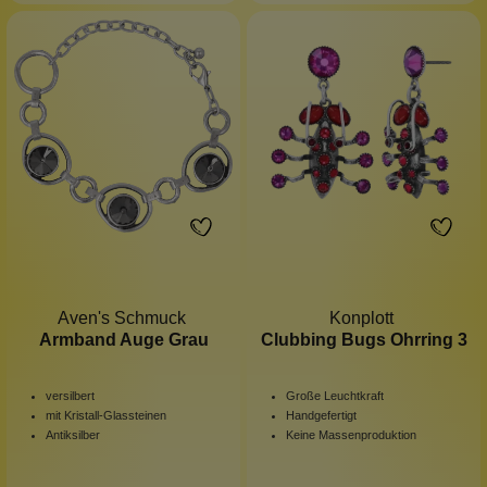
Aven's Schmuck
Konplott
Armband Auge Grau
Clubbing Bugs Ohrring 3
versilbert
Große Leuchtkraft
mit Kristall-Glassteinen
Handgefertigt
Antiksilber
Keine Massenproduktion