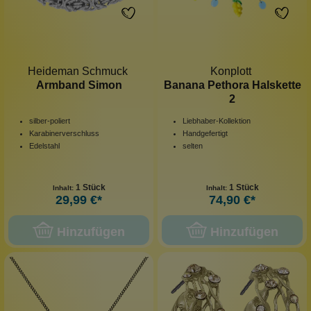
Heideman Schmuck
Konplott
Armband Simon
Banana Pethora Halskette
2
silber-poliert
Liebhaber-Kollektion
Karabinerverschluss
Handgefertigt
Edelstahl
selten
1 Stück
1 Stück
Inhalt:
Inhalt:
29,99 €*
74,90 €*
Hinzufügen
Hinzufügen