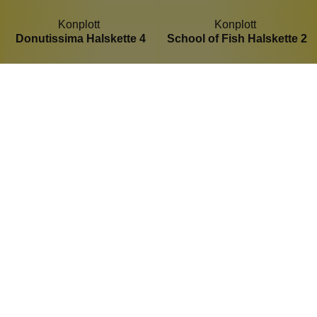
Konplott
Konplott
Donutissima Halskette 4
School of Fish Halskette 2
Lila und Blau
Korallen Design
Metallfarbe: Kupfer
Handgefertigt
Glitzersteine
Keine Massenproduktion
1 Stück
1 Stück
Inhalt:
Inhalt:
17,90 €*
89,90 €*
Hinzufügen
Hinzufügen