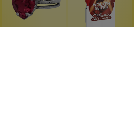
Konplott
Wolkenseifen
Hearts For Us Ring Rot
EdP Glühwein - 3 ml
niedliches Design
Reisegröße
Handgefertigt
ganzjahrestauglich
blutrotes Herzchen
Wohfühlduft
1 Stück
3 ml
Inhalt:
Inhalt:
19,90 €*
3,99 €*
Hinzufügen
Hinzufügen