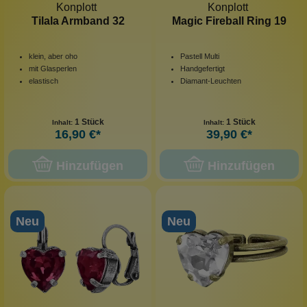
Konplott
Konplott
Tilala Armband 32
Magic Fireball Ring 19
klein, aber oho
Pastell Multi
mit Glasperlen
Handgefertigt
elastisch
Diamant-Leuchten
1 Stück
1 Stück
Inhalt:
Inhalt:
16,90 €*
39,90 €*
Hinzufügen
Hinzufügen
Neu
Neu