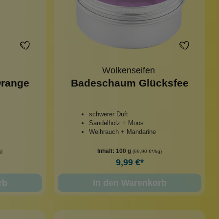
Wolkenseifen
Orange
Badeschaum Glücksfee
schwerer Duft
Sandelholz + Moos
Weihrauch + Mandarine
Inhalt:
100 g
g)
(99,90 €*/kg)
9,99 €*
rb
In den Warenkorb