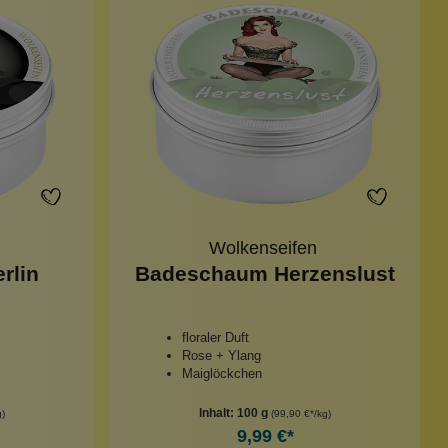
Wolkenseifen
rlin
Badeschaum Herzenslust
floraler Duft
Rose + Ylang
Maiglöckchen
Inhalt:
100 g
g)
(99,90 €*/kg)
9,99 €*