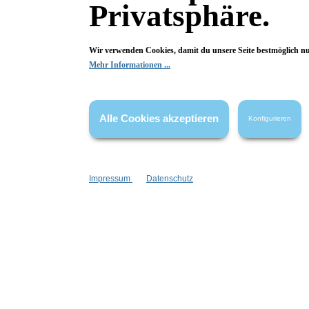
Privatsphäre.
Wolkenseifen
Badeschaum Be my Baby
Bad
Wir verwenden Cookies, damit du unsere Seite bestmöglich n
Mehr Informationen ...
üppiger Schaum
Son
warmer Duft
mit
Babypuder-Duft
war
Alle Cookies akzeptieren
Konfigurieren
Inhalt:
100 g
(99,90 €*/kg)
9,99 €*
Impressum
Datenschutz
In den Warenkorb
I