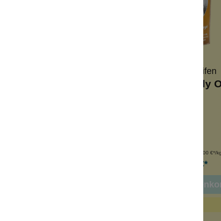
Wolkenseifen
Wolkenseifen
schaum Cara Mia
Bademilch Only 
äumt + pflegt
Ölbad
dkirsche + Orange
mit Kakaobutter
amell + Vanille
frischer Duft
Inhalt:
100 g
Inhalt:
150 g
(99,90 €*/kg)
(80,00 €*/k
9,99 €*
12,00 €*
n den Warenkorb
In den Warenko