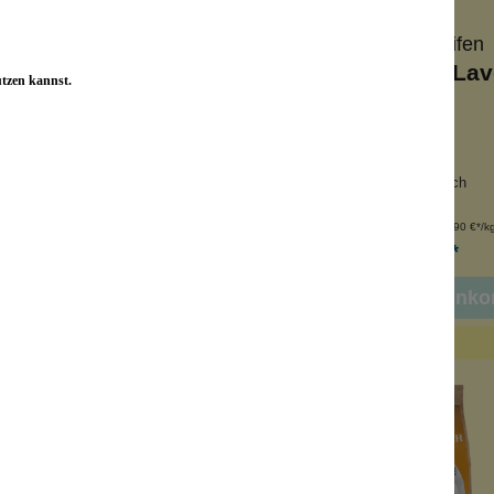
Wolkenseifen
Wolkenseifen
emilch Coquette
Badeschaum Lav
utzen kannst.
derabfüllung
üppiger Schaum
 Kakaobutter
warmer Duft
mer Walnuss-Kokos-Duft
Gruß aus Frankreich
Inhalt:
150 g
Inhalt:
100 g
(80,00 €*/kg)
(99,90 €*/k
12,00 €*
9,99 €*
n den Warenkorb
In den Warenko