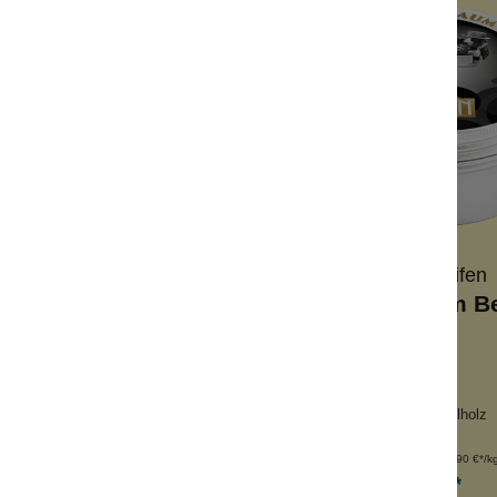
Wolkenseifen
Wolkenseifen
schaum Violetta
Badeschaum Be
aler Duft
frisch-herb
e + Magnolie
Yuzu + Mandarine
ie + Sandelholz
Koriander + Sandelholz
Inhalt:
100 g
Inhalt:
100 g
(99,90 €*/kg)
(99,90 €*/k
9,99 €*
9,99 €*