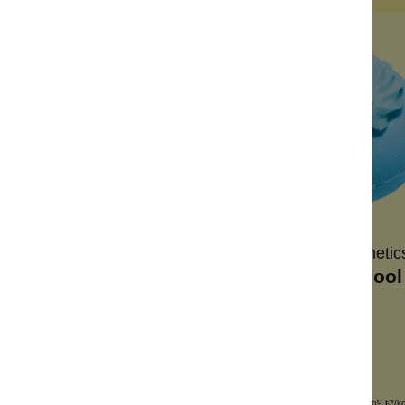
Neu
me / Bimsstein
Seife
rgriffen
leider vergriffen
Bomb Cosmetics
Bomb Cosmetic
ombe Turtle Chill
Badebombe Pool 
udelkugel
Lavendel
 Kakaobutter
Baumwollduft
 Zedernöl
mit Sheabutter
Inhalt:
160 g
Inhalt:
160 g
(43,69 €*/kg)
(43,69 €*/k