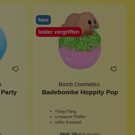
Neu
Sonnenschutz
leider vergriffen
s
Bomb Cosmetics
Party
Badebombe Hoppity Pop
Ylang-Ylang
schwarzer Pfeffer
süßer Karamell
Inhalt:
160 g
g)
(43,69 €*/kg)