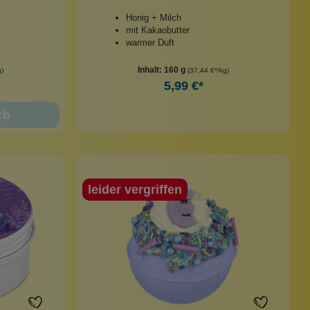
Honig + Milch
mit Kakaobutter
warmer Duft
Inhalt:
160 g
g)
(37,44 €*/kg)
5,99 €*
rb
leider vergriffen