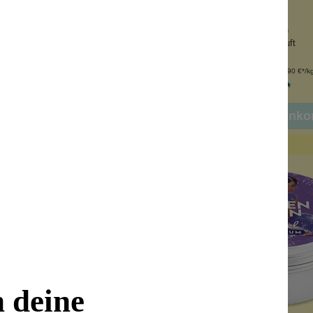
iger SChaum
pfegender Schaum
sche-Wäsche-Duft
Orange und Vanille
rische Note
langanhaltender Duft
Inhalt:
100 g
Inhalt:
100 g
(99,90 €*/kg)
(99,90 €*/k
9,99 €*
9,99 €*
n den Warenkorb
In den Warenko
n deine