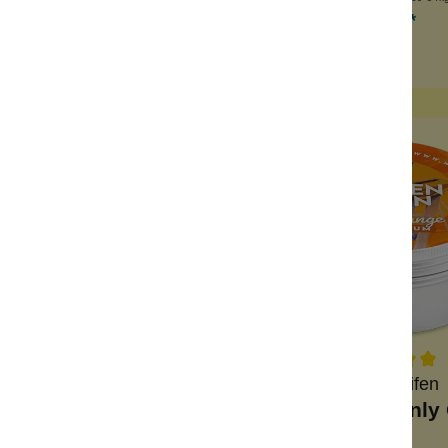
6,99 €*
6,99 €*
Wolkenseifen
Wolkenseifen
chaum Weekender
Badeschaum Only 