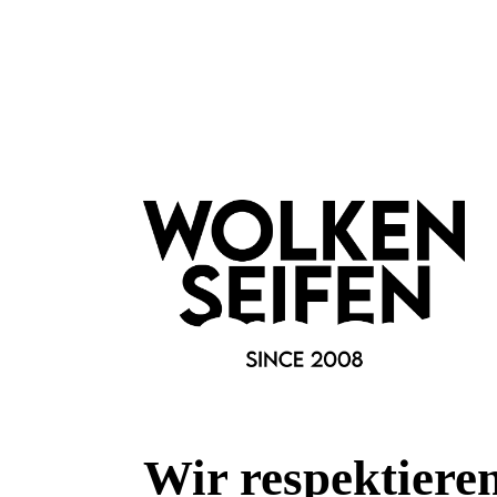
karamellisierte Walnuss
üpp
rückfettend
fri
basisch
zit
Inhalt:
150 g
(80,00 €*/kg)
12,00 €*
In den Warenkorb
I
Wir respektiere