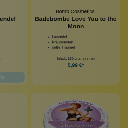
Bomb Cosmetics
endel
Badebombe Love You to the
Moon
Lavendel
Kräuternoten
süße Träume!
Inhalt:
160 g
g)
(37,44 €*/kg)
5,99 €*
rb