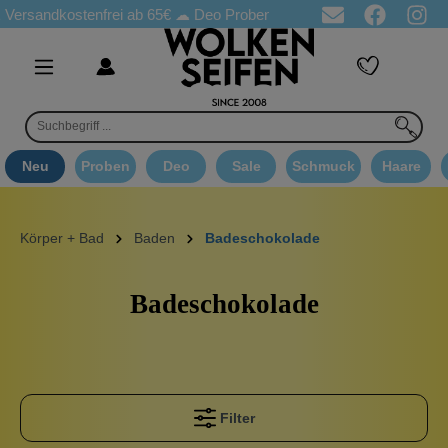
ndkostenfrei ab 65€
☁ Deo Proben in jeder Bestellung
☁ Goodi
Neu
Proben
Deo
Sale
Schmuck
Haare
Körper + Bad
Baden
Badeschokolade
Badeschokolade
Filter