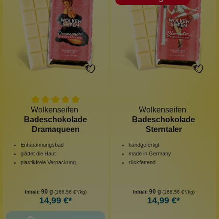
Wolkenseifen
Wolkenseifen
Badeschokolade
Badeschokolade
Dramaqueen
Sterntaler
Entspannungsbad
handgefertigt
glättet die Haut
made in Germany
plastikfreie Verpackung
rückfettend
90 g
90 g
Inhalt:
(166,56 €*/kg)
Inhalt:
(166,56 €*/kg)
14,99 €*
14,99 €*