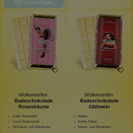
Hinzufügen
Wolkenseifen
Wolkenseifen
Badeschokolade
Badeschokolade
Rosenträume
Glühwein
praller Rosenduft
limitert
Luxus-Badezusatz
festes Ölbad
mit Kakao- und Sheabutter
Kakao- und Sheabutter