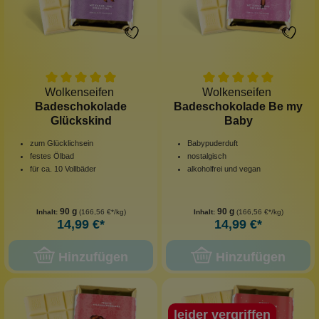
Wolkenseifen
Wolkenseifen
Badeschokolade
Badeschokolade Be my
Glückskind
Baby
zum Glücklichsein
Babypuderduft
festes Ölbad
nostalgisch
für ca. 10 Vollbäder
alkoholfrei und vegan
90 g
90 g
Inhalt:
(166,56 €*/kg)
Inhalt:
(166,56 €*/kg)
14,99 €*
14,99 €*
Hinzufügen
Hinzufügen
leider vergriffen