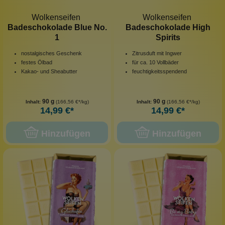
Wolkenseifen
Wolkenseifen
Badeschokolade Blue No.
Badeschokolade High
1
Spirits
nostalgisches Geschenk
Zitrusduft mit Ingwer
festes Ölbad
für ca. 10 Vollbäder
Kakao- und Sheabutter
feuchtigkeitsspendend
90 g
90 g
Inhalt:
(166,56 €*/kg)
Inhalt:
(166,56 €*/kg)
14,99 €*
14,99 €*
Hinzufügen
Hinzufügen