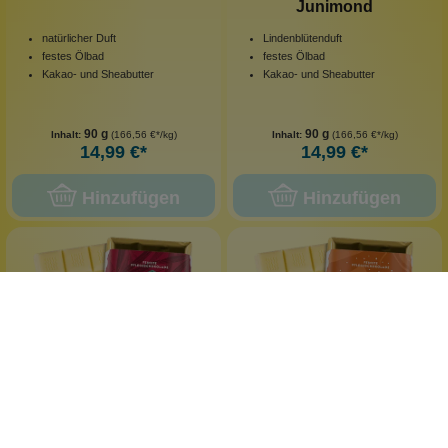
Junimond
natürlicher Duft
Lindenblütenduft
festes Ölbad
festes Ölbad
Kakao- und Sheabutter
Kakao- und Sheabutter
90 g
90 g
Inhalt:
(166,56 €*/kg)
Inhalt:
(166,56 €*/kg)
14,99 €*
14,99 €*
Hinzufügen
Hinzufügen