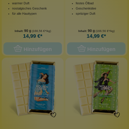
warmer Duft
festes Ölbad
nostalgisches Geschenk
Geschenkidee
für alle Hauttypen
spritziger Duft
90 g
90 g
Inhalt:
(166,56 €*/kg)
Inhalt:
(166,56 €*/kg)
14,99 €*
14,99 €*
Hinzufügen
Hinzufügen