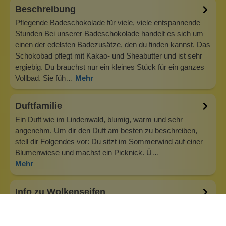
Beschreibung
Pflegende Badeschokolade für viele, viele entspannende
Stunden Bei unserer Badeschokolade handelt es sich um
einen der edelsten Badezusätze, den du finden kannst. Das
Schokobad pflegt mit Kakao- und Sheabutter und ist sehr
ergiebig. Du brauchst nur ein kleines Stück für ein ganzes
Vollbad. Sie füh…
Mehr
Duftfamilie
Ein Duft wie im Lindenwald, blumig, warm und sehr
angenehm. Um dir den Duft am besten zu beschreiben,
stell dir Folgendes vor: Du sitzt im Sommerwind auf einer
Blumenwiese und machst ein Picknick. Ü…
Mehr
Info zu Wolkenseifen
Wolkenseifen ist ein Familienunternehmen. Gegründet
wurde es von Anne Merz (damals noch Anne Schaaf) im