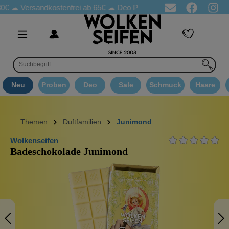
ersandkostenfrei ab 65€
☁ Deo Proben in jeder Bestellung
☁ G
Neu
Proben
Deo
Sale
Schmuck
Haare
Themen
Duftfamilien
Junimond
Wolkenseifen
Badeschokolade Junimond