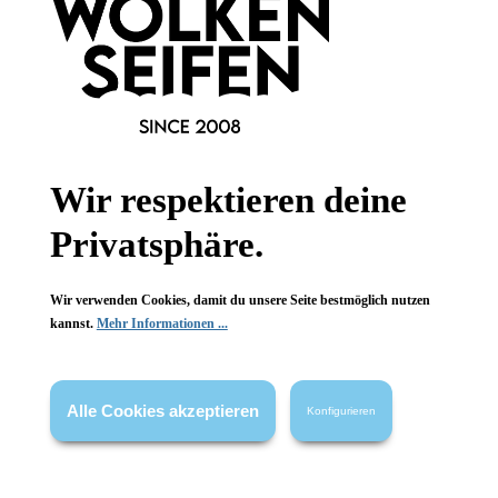
Informationen
Wir respektieren deine
Gesetzliche Informationen
Privatsphäre.
Wissenswertes
Wir verwenden Cookies, damit du unsere Seite bestmöglich nutzen
FAQ
kannst.
Mehr Informationen ...
Alle Cookies akzeptieren
Konfigurieren
Vertrag widerrufen