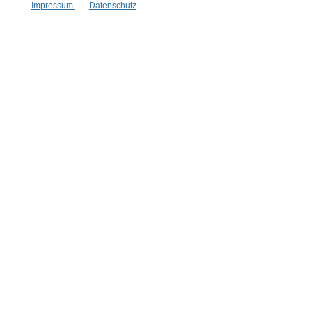
* Alle Preise inkl. gesetzl. Mehrwertsteuer zzgl.
Versandkosten
,
Impressum
Datenschutz
wenn nicht anders angegeben.