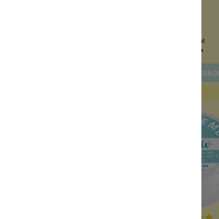
segröße
Reisegröße
14 Tage Schutz
10-14 Tage Schutz
tiegel
Minitiegel
Inhalt:
3 ml
Inhalt:
3 ml
2,00 €*
2,00 €*
n den Warenkorb
In den Warenko