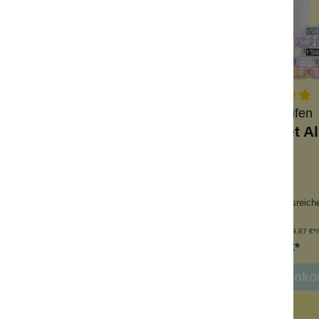
Wolkenseifen
Wolkenseifen
 Zauberin - 3 ml
Deo-Probenset Al
werer Duft
26 Proben
chouli
Reisegrößen
segröße
für ca. ein Jahr ausreich
Inhalt:
3 ml
Inhalt:
75 ml
(399,87 €*/l
3,99 €*
29,99 €*
n den Warenkorb
In den Warenko