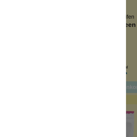
Wolkenseifen
Wolkenseifen
uffin Party - 3 ml
EdP Dramaqueen 
ille + Zitronensorbet
frischer Duft
 unterwegs
fruchtig
der befüllbar
Reisegröße
Inhalt:
3 ml
Inhalt:
3 ml
3,99 €*
3,99 €*
n den Warenkorb
In den Warenko