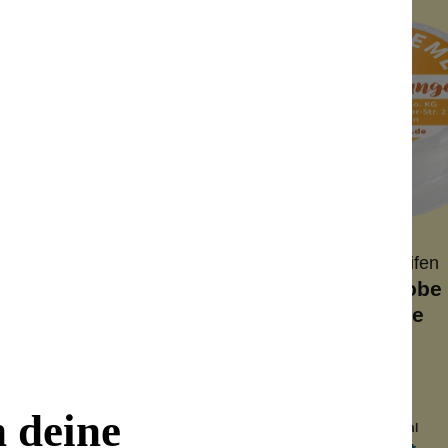
Wolkenseifen
Wolkenseifen
eprobe High Spirits
Deocremeprobe 
Orange
segröße
Reisegröße
14 Tage Schutz
10-14 Tage Schutz
tiegel
Minitiegel
n deine
Inhalt:
3 ml
Inhalt:
3 ml