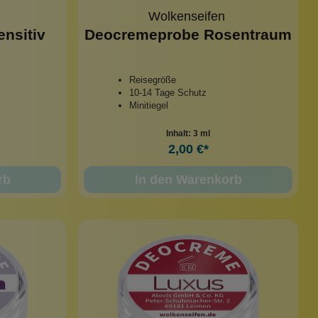
Wolkenseifen
nsitiv
Deocremeprobe Rosentraum
Reisegröße
10-14 Tage Schutz
Minitiegel
Inhalt:
3 ml
2,00 €*
rb
In den Warenkorb