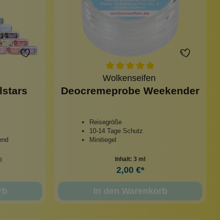
Wolkenseifen
lstars
Deocremeprobe Weekender
Reisegröße
10-14 Tage Schutz
end
Minitiegel
Inhalt:
3 ml
)
2,00 €*
rb
In den Warenkorb