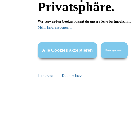
2,00 €*
Privatsphäre.
In den Warenkorb
I
Wir verwenden Cookies, damit du unsere Seite bestmöglich n
Mehr Informationen ...
Alle Cookies akzeptieren
Konfigurieren
Impressum
Datenschutz
Wolkenseifen
Deocremeprobe Perfect Day
Deocre