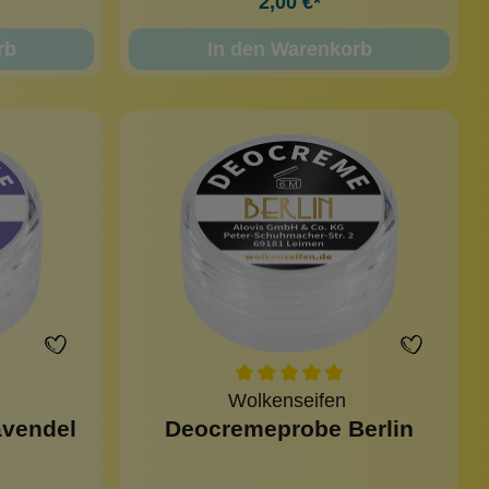
2,00 €*
rb
In den Warenkorb
Wolkenseifen
vendel
Deocremeprobe Berlin