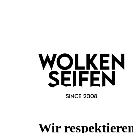
Wolkenseifen
Deocremeprobe Junimond
Deocrem
Reisegröße
Rei
10-14 Tage Schutz
10-
Minitiegel
Mini
Wir respektiere
Inhalt:
3 ml