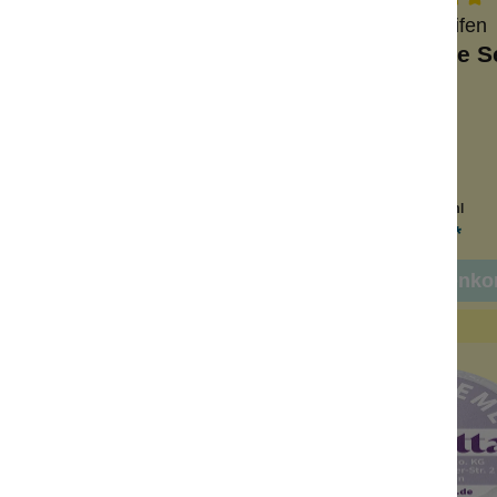
Wolkenseifen
Wolkenseifen
meprobe Honigmilch
Deocremeprobe Se
segröße
Reisegröße
14 Tage Schutz
10-14 Tage Schutz
tiegel
Minitiegel
Inhalt:
3 ml
Inhalt:
3 ml
2,00 €*
2,00 €*
n den Warenkorb
In den Warenko