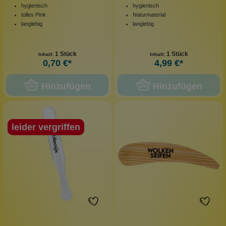
hygienisch
hygienisch
tolles Pink
Naturmaterial
langlebig
langlebig
1 Stück
1 Stück
Inhalt:
Inhalt:
0,70 €*
4,99 €*
Hinzufügen
Hinzufügen
leider vergriffen