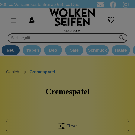
0€ ☁
Versandkostenfrei ab 65€
☁ Deo Proben in jeder Bestellung
Neu
Proben
Deo
Sale
Schmuck
Haare
Gesicht
Cremespatel
Cremespatel
Filter