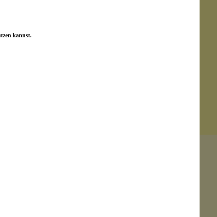
utzen kannst.
Senden
on unseren Kunden beantwortet werden.