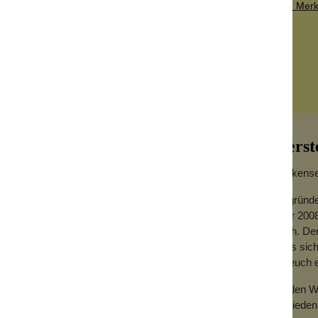
Zum Merkz
quarz
Herst
Wolkensei
Gegründe
Jahr 2008
ient als erstes dazu, Creme hygienisch aus
hoch. Der
ein Mini Gua Sha.
dass sich
für euch
sprünglich in der chinesischen Medizin zu
Zu den We
Badezimmer weg zu denken.
Zufrieden