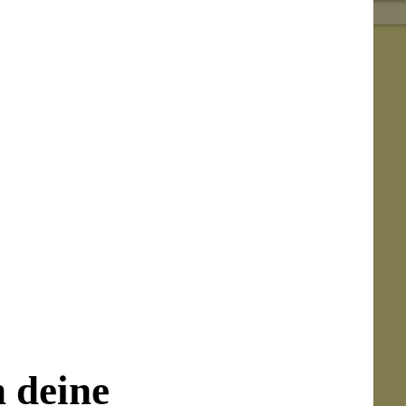
nergien wieder ins Gleichgewicht bringen.
rn und fördert die Durchblutung der Haut.
hte beim Auspacken deines Paketes darauf,
orgst!
n deine