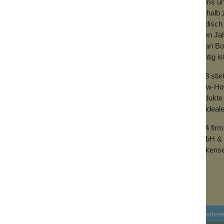
Teams und
Deshalb z
Zornesfalte und auch Rosacea sind die
händisch 
annst.
vielen Ja
er deinen Arzt.
mit an Bo
wichtig is
führen:
dem Spatel und bringst das Produkt auf die
2018 sti
ahnen über das Gesicht. Achte darauf,
Know-How 
test du die Lymphe ab. Minimalster Druck
Produkte 
zu streicheln, um die Lymphe abzuführen. So
der ideal
ber deine Zornesfalte in Auf- und
indern.
2024 fir
GmbH & 
Wolkense
en. Am besten fügst du das Procedere in
nuten sind ideal.
d Seife ab. Wenn du zu Pickeln und
, damit du die Bakterien nicht bei der
Weiter