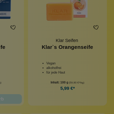
Klar Seifen
ife
Klar`s Orangenseife
Vegan
alkoholfrei
für jede Haut
Inhalt:
100 g
g)
(59,90 €*/kg)
5,99 €*
rb