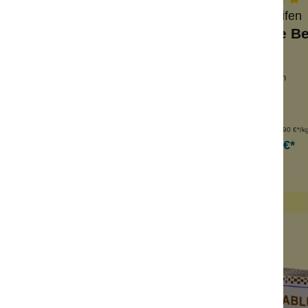
Nablus Soap
Wolkenseifen
ölseife Granatapfel
Wolkenseife Be
an
auch zum Duschen
holfrei
frischer-herb
 jede Haut
basische Pflege
Inhalt:
100 g
Inhalt:
100 g
(69,90 €*/kg)
(49,90 €*/k
6,99 €*
Ab
4,99 €*