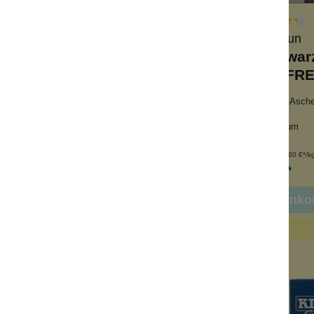
Zhenobya
Dudu Osun
eife Bio Totes Meer
Dudu Osun schwarz
Salz
PARFUMFRE
an
mit Kakaoschoten-Asch
holfrei
bei unreiner Haut
ergische Haut
reichhaltiger Schaum
Inhalt:
100 g
Inhalt:
150 g
(59,90 €*/kg)
(46,60 €*/k
5,99 €*
6,99 €*
In den Warenko