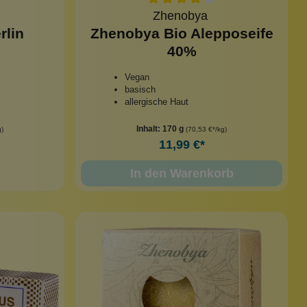
Zhenobya
rlin
Zhenobya Bio Alepposeife
40%
Vegan
basisch
allergische Haut
Inhalt:
170 g
g)
(70,53 €*/kg)
11,99 €*
In den Warenkorb