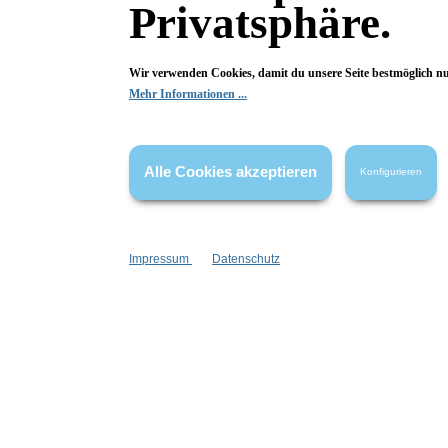
5,99 €*
Privatsphäre.
In den Warenkorb
Wir verwenden Cookies, damit du unsere Seite bestmöglich n
Mehr Informationen ...
Alle Cookies akzeptieren
Konfigurieren
Impressum
Datenschutz
Klar Seifen
Klar`s Kakaobutterseife
Kla