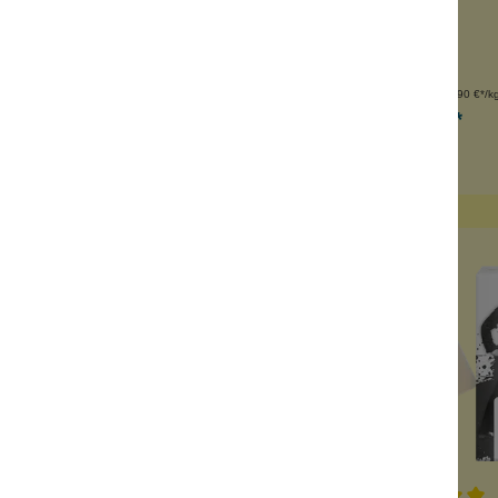
zipan-Duft
Vegan
 gemahlenen Mandeln
alkoholfrei
venölbasis
für jede Haut
Inhalt:
100 g
Inhalt:
100 g
(59,90 €*/kg)
(69,90 €*/k
5,99 €*
6,99 €*
n den Warenkorb
rgriffen