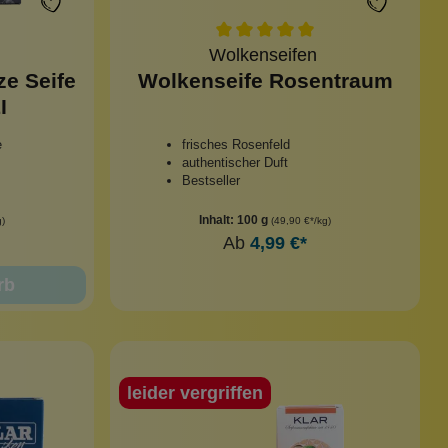
Wolkenseifen
e Seife
Wolkenseife Rosentraum
I
e
frisches Rosenfeld
authentischer Duft
Bestseller
Inhalt:
100 g
g)
(49,90 €*/kg)
Ab
4,99 €*
rb
leider vergriffen