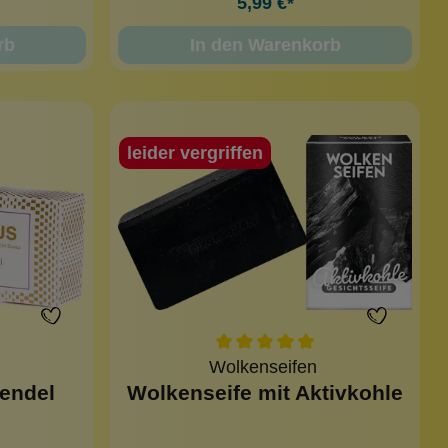
5,99 €*
rb
In den Warenkorb
leider vergriffen
Wolkenseifen
vendel
Wolkenseife mit Aktivkohle