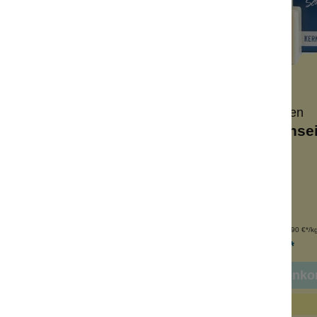
Nablus Soap
Klar Seifen
venölseife Zimt
Klar`s Kernse
seiftes Bio-Olivenöl
Vegan
dgefertigt
alkoholfrei
logisch abbaubar
für jede Haut
Inhalt:
100 g
Inhalt:
100 g
(69,90 €*/kg)
(49,90 €*/k
6,99 €*
4,99 €*
n den Warenkorb
In den Warenko