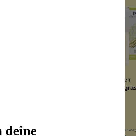
rgriffen
Zhenobya
Klar Seifen
ya Bio Alepposeife
Klar`s Lemongras
25%
an
Vegan
isch
alkoholfrei
ergische Haut
für jede Haut
n deine
Inhalt:
200 g
Inhalt:
100 g
(39,95 €*/kg)
(59,90 €*/k