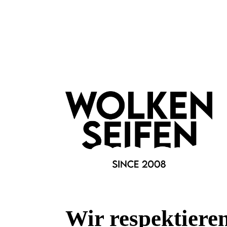
leider ve
Klar Seifen
Klar`s Lavendelseife
Zhenob
Vegan
Veg
alkoholfrei
bas
für jede Haut
all
Wir respektiere
Inhalt:
100 g
(59,90 €*/kg)