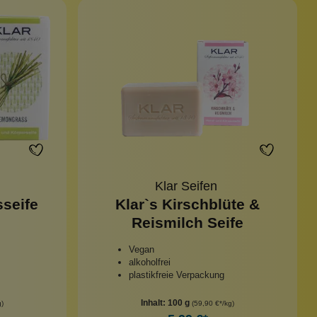
Klar Seifen
seife
Klar`s Kirschblüte &
Reismilch Seife
Vegan
alkoholfrei
plastikfreie Verpackung
Inhalt:
100 g
g)
(59,90 €*/kg)