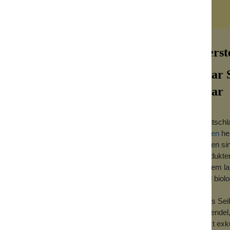
Herst
Klar 
Klar
Deutschla
ticht diese Lavendel Seife mit ihrer klaren
Seifen
her
Seifen si
Produkten
nungen verlierst und wieder zu neuer
extrem la
sind biol
her kommst und dieser dich zart in die Ruhe
Klars Sei
e nutzen, um eine Nase voll Lavendel zu
Lavendel,
Jetzt exk