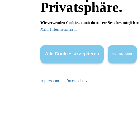
Privatsphäre.
0 von 0 Bewertungen
Begeistert? Dann los!
Wir verwenden Cookies, damit du unsere Seite bestmöglich n
Mehr Informationen ...
Wir freuen uns über deine Bewertung. Damit hilfst du uns,
auch Andere zu begeistern.
Alle Cookies akzeptieren
Hier Bewertung abgeben
Konfigurieren
Die Bewertungen werden vor ihrer Veröffentlichung nicht auf ihre
Echtheit überprüft. Sie können daher auch von Verbrauchern stammen,
die die bewerteten Produkte tatsächlich gar nicht erworben/genutzt
Impressum
Datenschutz
haben.