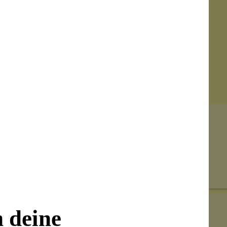
Senden
on unseren Kunden beantwortet werden.
n deine