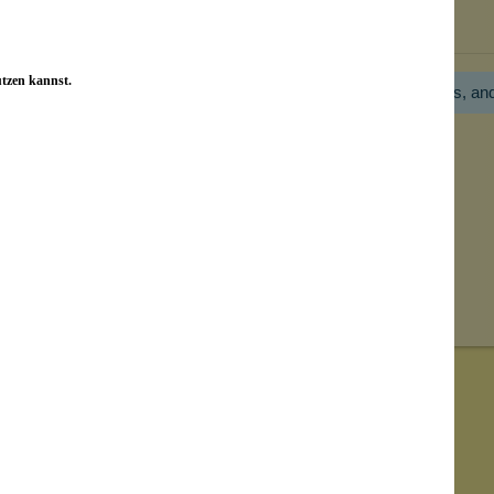
Bewertungen nur in der aktuellen Sprache anzeigen.
utzen kannst.
Hier gibt es noch gar keine Bewertung! Bitte hilf uns, an