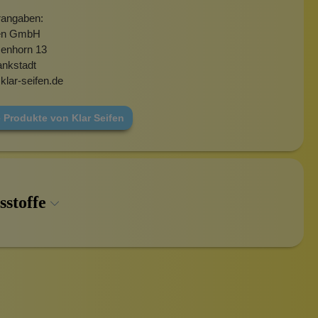
rangaben:
fen GmbH
enhorn 13
ankstadt
lar-seifen.de
 Produkte von Klar Seifen
sstoffe