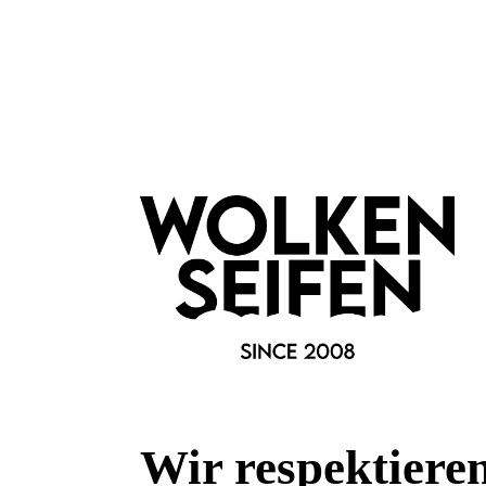
Vegan
Haar & Haut-Typ:
für jede Haut
Marke:
Klar Seifen
Fragen & Antworten
Deine Frage kann entweder von uns, von Herstellern oder v
Wir respektiere
Bewertungen