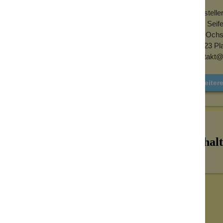
ommen gönnen. Die Lavendelseife bietet
Herstelle
echende Lavendelöl und die Lavendelblüten
Klar Sei
Am Ochs
ndelblüten erzeugt.
68723 Pl
kontakt@k
n.
Weitere
hen nutzen.
Inhalt
ste