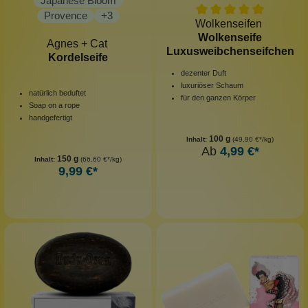
Japanese Bloom
Provence
+
3
Wolkenseifen
Wolkenseife
Agnes + Cat
Luxusweibchenseifchen
Kordelseife
dezenter Duft
luxuriöser Schaum
natürlich beduftet
für den ganzen Körper
Soap on a rope
handgefertigt
100 g
Inhalt:
(49,90 €*/kg)
Ab
4,99 €*
150 g
Inhalt:
(66,60 €*/kg)
9,99 €*