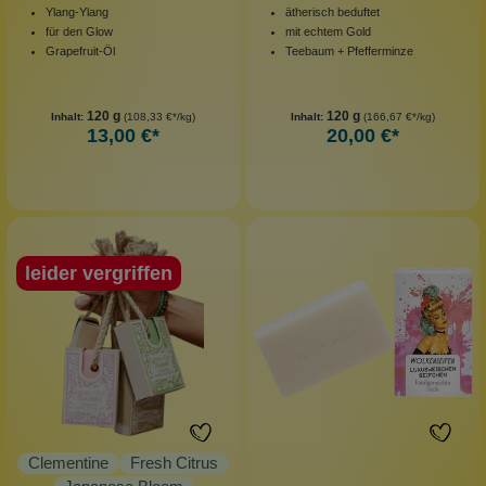
Ylang-Ylang
ätherisch beduftet
für den Glow
mit echtem Gold
Grapefruit-Öl
Teebaum + Pfefferminze
120 g
120 g
Inhalt:
(108,33 €*/kg)
Inhalt:
(166,67 €*/kg)
13,00 €*
20,00 €*
leider vergriffen
Clementine
Fresh Citrus