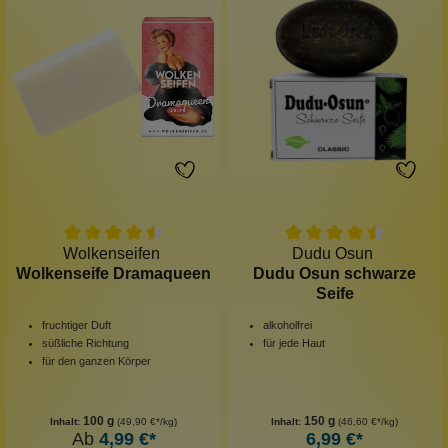
Wolkenseifen
Dudu Osun
Wolkenseife Dramaqueen
Dudu Osun schwarze
Seife
fruchtiger Duft
alkoholfrei
süßliche Richtung
für jede Haut
für den ganzen Körper
100 g
150 g
Inhalt:
(49,90 €*/kg)
Inhalt:
(46,60 €*/kg)
Ab
4,99 €*
6,99 €*