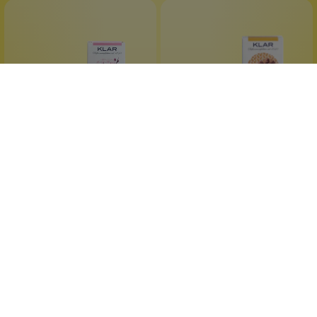
Klar Seifen
Klar Seifen
Klar`s Kirschblüte &
Klar`s Kakaobutterseife
Reismilch Seife
Vegan
Vegan
alkoholfrei
alkoholfrei
plastikfreie Verpackung
für jede Haut
100 g
100 g