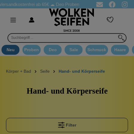
ostenfrei ab 65€
☁ Deo Proben in jeder Bestellung
☁ Goodie A
Neu
Proben
Deo
Sale
Schmuck
Haare
Körper + Bad
Seife
Hand- und Körperseife
Hand- und Körperseife
Filter