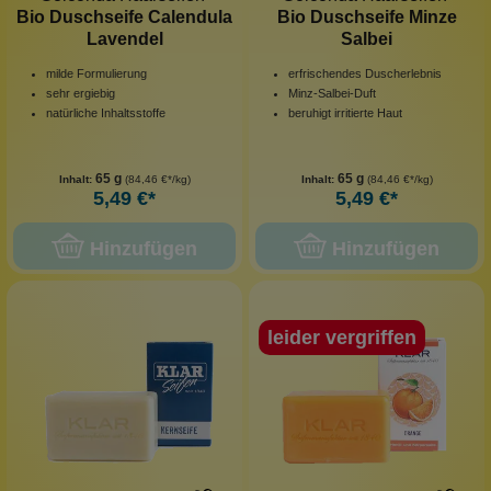
Bio Duschseife Calendula
Bio Duschseife Minze
Lavendel
Salbei
milde Formulierung
erfrischendes Duscherlebnis
sehr ergiebig
Minz-Salbei-Duft
natürliche Inhaltsstoffe
beruhigt irritierte Haut
65 g
65 g
Inhalt:
(84,46 €*/kg)
Inhalt:
(84,46 €*/kg)
5,49 €*
5,49 €*
Hinzufügen
Hinzufügen
leider vergriffen