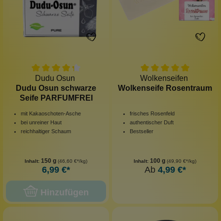
Dudu Osun
Wolkenseifen
Dudu Osun schwarze
Wolkenseife Rosentraum
Seife PARFUMFREI
mit Kakaoschoten-Asche
frisches Rosenfeld
bei unreiner Haut
authentischer Duft
reichhaltiger Schaum
Bestseller
150 g
100 g
Inhalt:
(46,60 €*/kg)
Inhalt:
(49,90 €*/kg)
6,99 €*
Ab
4,99 €*
Hinzufügen