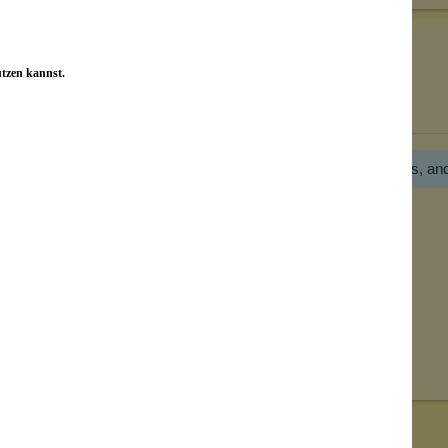
utzen kannst.
Bewertungen nur in der aktuellen Sprache anzeigen.
Hier gibt es noch gar keine Bewertung! Bitte hilf uns, an