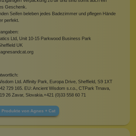
einzigartigen Verpackung zu dir und sind somit auch ein
ges Geschenk.
enden Seifen beleben jedes Badezimmer und pflegen Hände
r perfekt.
rangaben:
tics Ltd, Unit 10-15 Parkwood Business Park
heffield UK
agnesandcat.org
wortlich:
isdom Ltd. Affinity Park, Europa Drive, Sheffield, S9 1XT
42 729 165. EU: Ancient Wisdom s.r.o., CTPark Trnava,
919 26 Zavar, Slovakia.+421 (0)33 558 60 71
e Produkte von Agnes + Cat