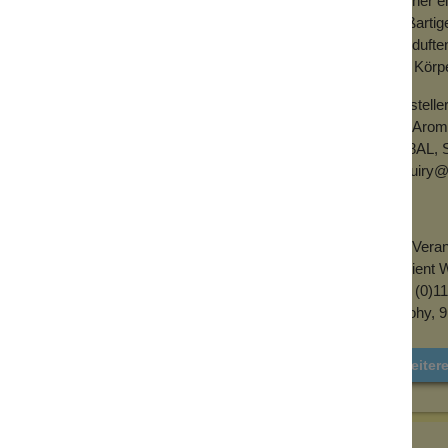
in einer 
t!
großarti
Seife an der Kordel kann trocknen, das ist
Die duft
e kann auch nicht mehr aus der Hand
und Körpe
Herstelle
Sie werden in kleinen Chargen in Handarbeit
AW Aroma
 liebevoll hergestellt.
S3 8AL, S
enquiry@
r effektiv zu reinigen und weich zu machen.
ch duftet! Perfekt als kleine Freude für
EU-Verant
Ancient W
+44 (0)11
Prílohy, 
Weiter