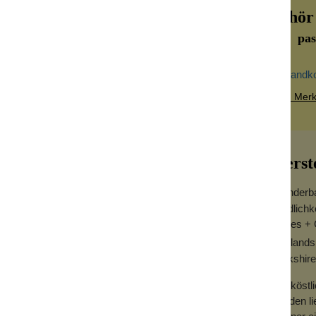
Zubehör
pas
Versandk
Zum Merkz
Herst
Wunderbar
Niedlichke
Agnes + 
Englands
t aus zarten, hellen Rosen- und Lotusblüten.
Yorkshire
tern wird!
Die köst
 bücken und du hast auch keine Möglichkeit,
werden li