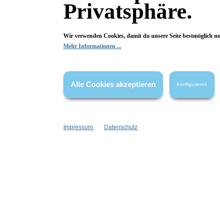
Privatsphäre.
Bewertungen
Wir verwenden Cookies, damit du unsere Seite bestmöglich n
Mehr Informationen ...
0 von 0 Bewertungen
Begeistert? Dann los!
Alle Cookies akzeptieren
Konfigurieren
Wir freuen uns über deine Bewertung. Damit hilfst du uns,
auch Andere zu begeistern.
Hier Bewertung abgeben
Impressum
Datenschutz
Die Bewertungen werden vor ihrer Veröffentlichung nicht auf ihre
Echtheit überprüft. Sie können daher auch von Verbrauchern stammen,
die die bewerteten Produkte tatsächlich gar nicht erworben/genutzt
haben.