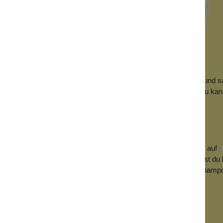
In den Warenkorb
 was ist das?
ird vornehmlich in die Haaransätze, z.B. in den Pony, gegeben und s
ürstet. So kann man zwischendurch eine Haarwäsche sparen. Du kan
wenden.
lverform anbieten. Hier handelt es sich um eine Kräutermischung auf
a und Shikakai in den Shampoos enthalten. Diese Kräuter kannst du 
er, nachdem es angerührt wurde. Die Anwendung eines solchen Shamp
arwäschen sind notwendig und viel Geduld.