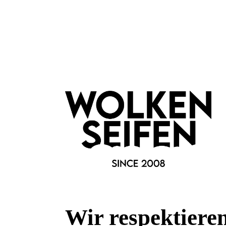
Was bedeutet No-Poo?
No Poo bedeutet Haare waschen ohne übliches Haarshampoo u
ist.
Eliah Sahil
bietet so ein Produkt an. Alternativ kannst du di
darauf, dass das Mehl wirklich fein gemahlen ist. Ansonsten v
verhindern, dass unangenehme Gerüche entstehen. Bei der No P
ist wichtig, um die Haare zu schützen und pflegt sie, denn in
deine Kopfhaut gut durchblutet wird - eine gute Pflege und Gl
Haar glänzt wunderbar!
Wir respektiere