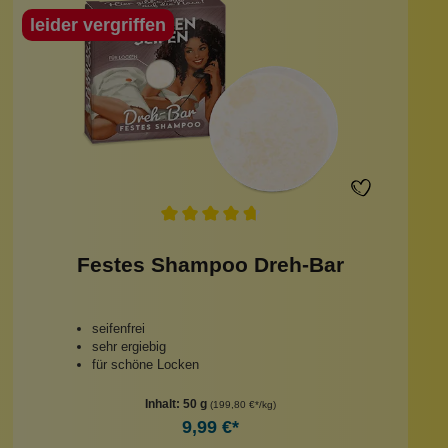
leider vergriffen
Festes Shampoo Dreh-Bar
seifenfrei
sehr ergiebig
für schöne Locken
Inhalt:
50 g
(199,80 €*/kg)
9,99 €*