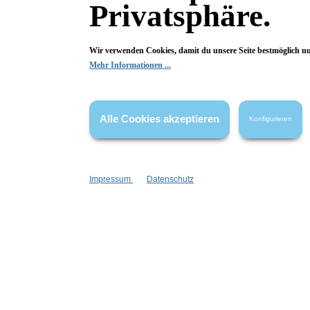
Privatsphäre.
Wir verwenden Cookies, damit du unsere Seite bestmöglich n
Mehr Informationen ...
DIY Tonerde Grün
Alle Cookies akzeptieren
Konfigurieren
auch als Peeling
duftstofffrei
do it yourself
Inhalt:
150 g
(33,27 €*/kg)
Impressum
Datenschutz
4,99 €*
In den Warenkorb