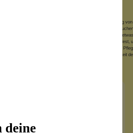
nd ist der neuste Kosmetik-Trend. Dazu gehört die Anwendung von
e
Wolkenseifen Tonerde
für dein Haar verwenden. Wenn du versuchen 
erklumpt es im Haar und verstopft die Abflussrohre. Mischst Du etwas
oo Methode ist es wichtig, dass du eine gute Bürste verwendest, um
 Roggenmehl ist ansonsten nichts enthalten, was deine Haare mit Pfl
anz für dein Haar. Nicht umsonst haben die Großmütter früherer Zeit 
n deine