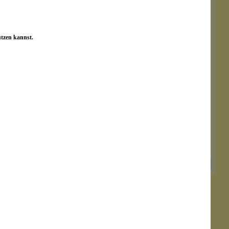
utzen kannst.
Duschpulver Sensitiv
für empfindliche Haut
ohne Duftzusatz
ph-neutral formuliert
Inhalt:
90 g
(111,00 €*/kg)
9,99 €*
In den Warenkorb