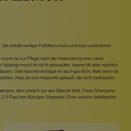
Pinzetten
Pomade
Insektenstiche
Sonnenschutz
Taschen
rscrub
Körperpuder
urbeutel
Pinsel
g. Sie enthält weniger Fettüberschuss und kein zusätzliches
Nachfüllpackungen
, musst du zur Pflege nach der Haarwäsche eine saure
Haargummis und Spangen
ie Spülung musst du nicht rausspülen, kannst du aber natürlich
Rasur
as dauern. Und manchmal klappt es auch gar nicht. Aber wenn du
en. Hast du eine Haarseife gekauft, die nicht funktioniert,
arshampoo, dem einfach nur das Wasser fehlt. Feste Shampoos
Sonnenschutz
, 2-3 Flaschen flüssiges Shampoo. Einer unserer beliebtesten