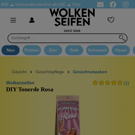
☁
Versandkostenfrei ab 65€
☁ Deo Proben in jeder Bestellung
☁ 
Neu
Proben
Deo
Sale
Schmuck
Haare
Gesicht
Gesichtspflege
Gesichtsmasken
Wolkenseifen
(1)
DIY Tonerde Rosa