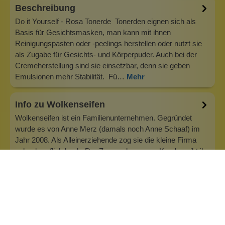
Beschreibung
Do it Yourself - Rosa Tonerde Tonerden eignen sich als
Basis für Gesichtsmasken, man kann mit ihnen
Reinigungspasten oder -peelings herstellen oder nutzt sie
als Zugabe für Gesichts- und Körperpuder. Auch bei der
Cremeherstellung sind sie einsetzbar, denn sie geben
Emulsionen mehr Stabilität. Fü…
Mehr
Info zu Wolkenseifen
Wolkenseifen ist ein Familienunternehmen. Gegründet
wurde es von Anne Merz (damals noch Anne Schaaf) im
Jahr 2008. Als Alleinerziehende zog sie die kleine Firma
nebenberuflich hoch. Der Zuspruch unserer Kunden gibt ihr
bis heute das gute Gefühl, dass sich all das gelohnt hat und
wir freuen uns, je…
Inhaltsstoffe