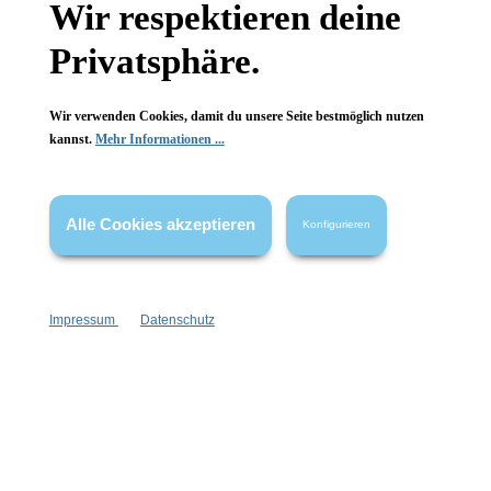
Wir respektieren deine
Wissenswertes
Privatsphäre.
FAQ
Wir verwenden Cookies, damit du unsere Seite bestmöglich nutzen
kannst.
Mehr Informationen ...
Vertrag widerrufen
Alle Cookies akzeptieren
Konfigurieren
* Alle Preise inkl. gesetzl. Mehrwertsteuer zzgl.
Versandkosten
,
wenn nicht anders angegeben.
Impressum
Datenschutz