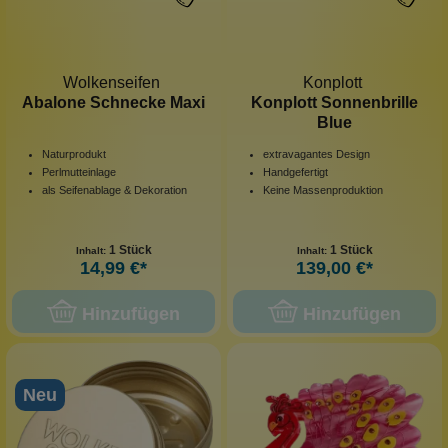
Wolkenseifen
Konplott
Abalone Schnecke Maxi
Konplott Sonnenbrille
Blue
Naturprodukt
extravagantes Design
Perlmutteinlage
Handgefertigt
als Seifenablage & Dekoration
Keine Massenproduktion
1 Stück
1 Stück
Inhalt:
Inhalt:
14,99 €*
139,00 €*
Hinzufügen
Hinzufügen
Neu