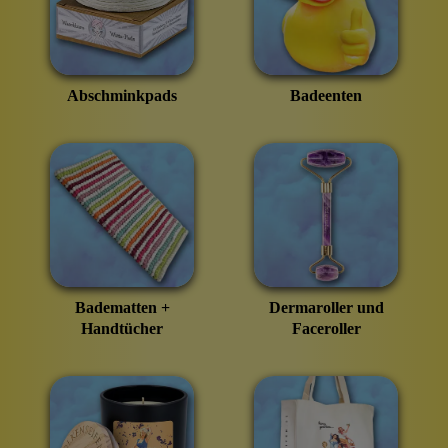
Abschminkpads
Badeenten
Badematten +
Dermaroller und
Handtücher
Faceroller