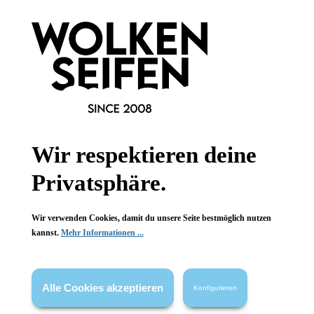
Wir respektieren deine
Privatsphäre.
Bésame Cosmetics
Bésame Cosmetics
Refill-
Refill-
Wir verwenden Cookies, damit du unsere Seite bestmöglich nutzen
Kompaktspiegel
Kompaktspiegel
kannst.
Mehr Informationen ...
Rose
Rose
aus Acrylharz
aus Acrylharz
mit Magnetverschluss
mit Magnetverschluss
Rosenquarz-Optik
Rosenquarz-Optik
Alle Cookies akzeptieren
Konfigurieren