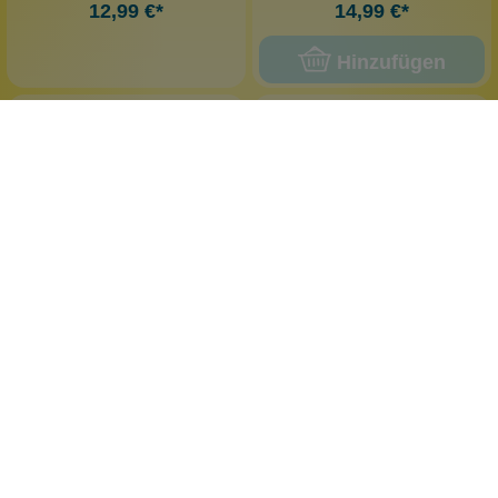
12,99 €*
14,99 €*
Hinzufügen
Wolkenseifen
Gilde Handwerk
Blüten-Haarreif Creme
Lady Sophie
üppig verziert
elegante Dekofigur