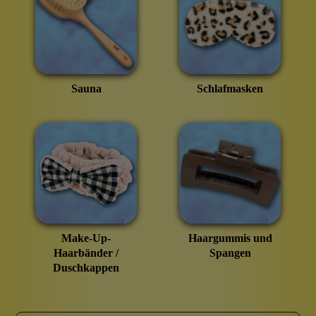
Sauna
Schlafmasken
Make-Up-
Haargummis und
Haarbänder /
Spangen
Duschkappen