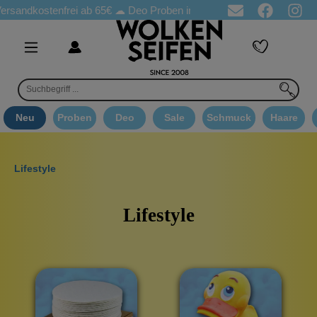
tenfrei ab 65€
☁ Deo Proben in jeder Bestellung
☁ Goodie Au
Neu
Proben
Deo
Sale
Schmuck
Haare
Lifestyle
Lifestyle