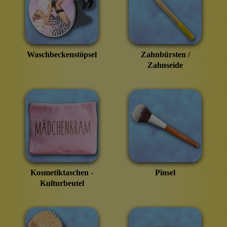
Waschbeckenstöpsel
Zahnbürsten /
Zahnseide
Kosmetiktaschen -
Pinsel
Kulturbeutel