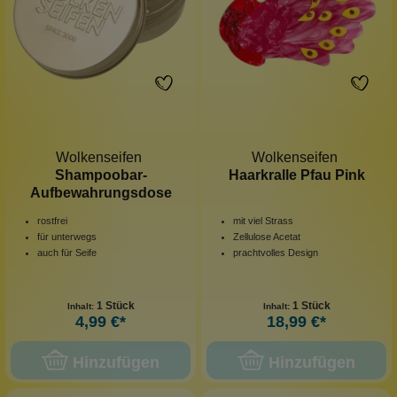
Wolkenseifen
Wolkenseifen
Shampoobar-
Haarkralle Pfau Pink
Aufbewahrungsdose
rostfrei
mit viel Strass
für unterwegs
Zellulose Acetat
auch für Seife
prachtvolles Design
1 Stück
1 Stück
Inhalt:
Inhalt:
4,99 €*
18,99 €*
Hinzufügen
Hinzufügen