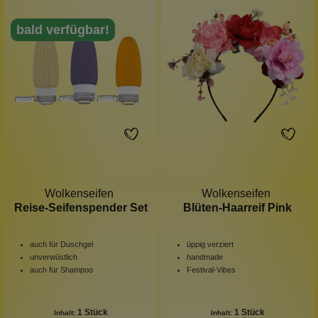
bald verfügbar!
Wolkenseifen
Wolkenseifen
Reise-Seifenspender Set
Blüten-Haarreif Pink
auch für Duschgel
üppig verziert
unverwüstlich
handmade
auch für Shampoo
Festival-Vibes
1 Stück
1 Stück
Inhalt:
Inhalt: