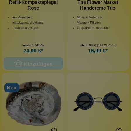
Refill-Kompaktspiegel
The Flower Market
Rose
Handcreme Trio
aus Acrylharz
Moos + Zederholz
mit Magnetverschluss
Mango + Pfirsich
Rosenquarz-Optik
Grapefruit + Rhabarber
1 Stück
90 g
Inhalt:
Inhalt:
(188,78 €*/kg)
24,99 €*
16,99 €*
Hinzufügen
Neu