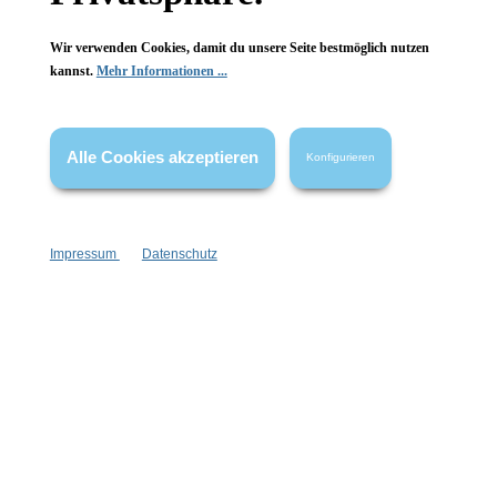
Wir verwenden Cookies, damit du unsere Seite bestmöglich nutzen
kannst.
Mehr Informationen ...
Vertrag widerrufen
Alle Cookies akzeptieren
Konfigurieren
* Alle Preise inkl. gesetzl. Mehrwertsteuer zzgl.
Versandkosten
,
wenn nicht anders angegeben.
Impressum
Datenschutz