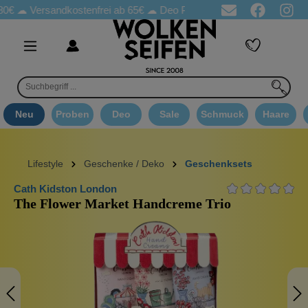
rsandkostenfrei ab 65€
☁ Deo Proben in jeder Bestellung
☁ Go
Neu
Proben
Deo
Sale
Schmuck
Haare
Lifestyle
Geschenke / Deko
Geschenksets
Cath Kidston London
The Flower Market Handcreme Trio