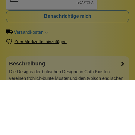
Benachrichtige mich
Versandkosten
Zum Merkzettel hinzufügen
Beschreibung
Die Designs der britischen Designerin Cath Kidston
vereinen fröhlich-bunte Muster und den typisch englischen
Vintage-Stil.Cath Kidston "The Flower Market" ist inspiriert
vom geschäftigen Treiben frühmorgens auf einer von
Londons bekanntesten Einkaufsstraßen: der Colombia
Road. Der Tag erwacht, lang…
Mehr
Info zu Cath Kidston London
Alles begann mit einem kleinen Shop 1993 in London.