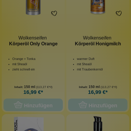
Wolkenseifen
Wolkenseifen
Körperöl Only Orange
Körperöl Honigmilch
Orange + Tonka
warmer Duft
mit Sheaöl
mit Sheaöl
zieht schnell ein
mit Traubenkernöl
150 ml
150 ml
Inhalt:
(113,27 €*/l)
Inhalt:
(113,27 €*/l)
16,99 €*
16,99 €*
Hinzufügen
Hinzufügen