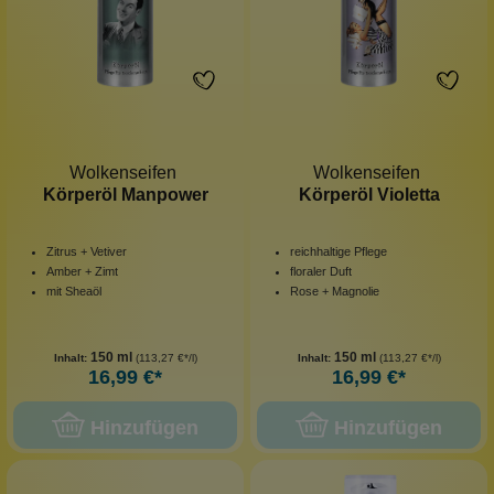
Wolkenseifen
Wolkenseifen
Körperöl Manpower
Körperöl Violetta
Zitrus + Vetiver
reichhaltige Pflege
Amber + Zimt
floraler Duft
mit Sheaöl
Rose + Magnolie
150 ml
150 ml
Inhalt:
(113,27 €*/l)
Inhalt:
(113,27 €*/l)
16,99 €*
16,99 €*
Hinzufügen
Hinzufügen