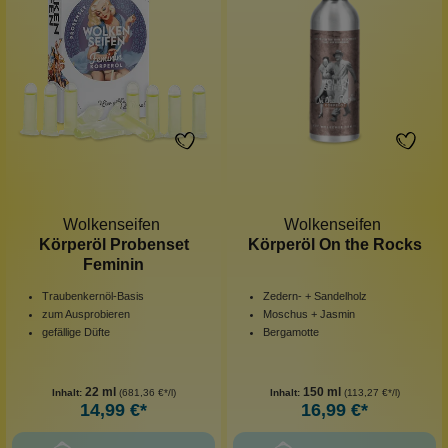
Wolkenseifen
Wolkenseifen
Körperöl Probenset
Körperöl On the Rocks
Feminin
Traubenkernöl-Basis
Zedern- + Sandelholz
zum Ausprobieren
Moschus + Jasmin
gefällige Düfte
Bergamotte
22 ml
150 ml
Inhalt:
(681,36 €*/l)
Inhalt:
(113,27 €*/l)
14,99 €*
16,99 €*