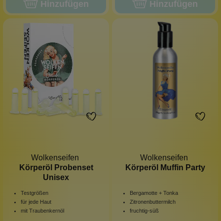
Hinzufügen
Hinzufügen
Wolkenseifen
Wolkenseifen
Körperöl Probenset
Körperöl Muffin Party
Unisex
Testgrößen
Bergamotte + Tonka
für jede Haut
Zitronenbuttermilch
mit Traubenkernöl
fruchtig-süß