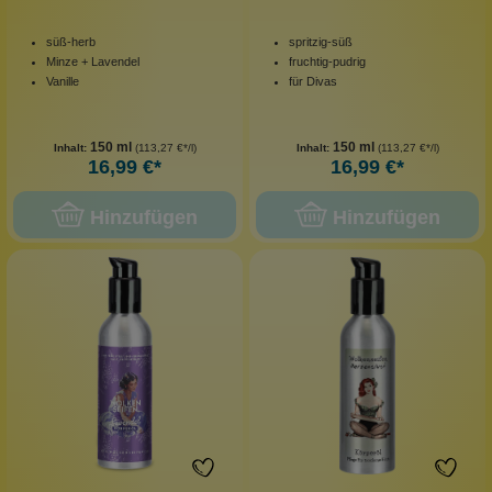
süß-herb
spritzig-süß
Minze + Lavendel
fruchtig-pudrig
Vanille
für Divas
150 ml
150 ml
Inhalt:
(113,27 €*/l)
Inhalt:
(113,27 €*/l)
16,99 €*
16,99 €*
Hinzufügen
Hinzufügen