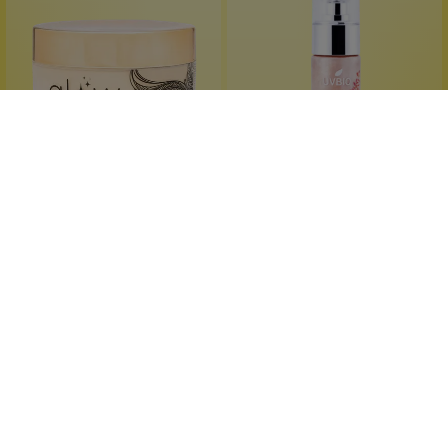
Orgie - Dare Yourself
UVBIO
Shimmering Body Cream
Bronzing-Shimmer-
Körperöl
eleganter Glimmer
Sonnen-Schimmer
Goldschimmer
Bio-Qualität
Vanille und Moschus
Mit Arganöl
110 ml
50 ml
Inhalt:
(218,09 €*/l)
Inhalt:
(599,80 €*/l)
23,99 €*
29,99 €*