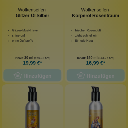
Wolkenseifen
Wolkenseifen
Glitzer-Öl Silber
Körperöl Rosentraum
Glitzer-Must-Have
frischer Rosenduft
shine-on!
zieht schnell ein
ohne Duftstoffe
für jede Haut
30 ml
150 ml
Inhalt:
(666,33 €*/l)
Inhalt:
(113,27 €*/l)
19,99 €*
16,99 €*
Hinzufügen
Hinzufügen