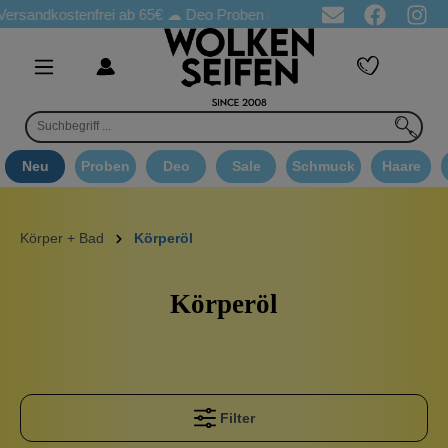
kostenfrei ab 65€
☁ Deo Proben in jeder Bestellung
☁ Goodie 
Neu
Proben
Deo
Sale
Schmuck
Haare
Körper + Bad
Körperöl
Körperöl
Filter