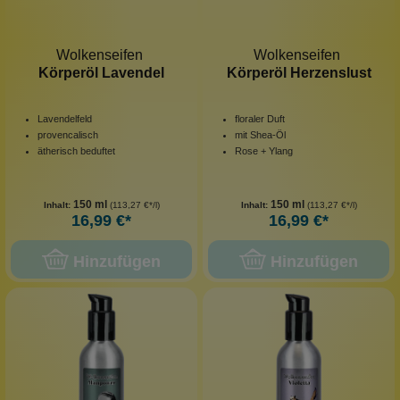
Wolkenseifen
Wolkenseifen
Körperöl Lavendel
Körperöl Herzenslust
Lavendelfeld
floraler Duft
provencalisch
mit Shea-Öl
ätherisch beduftet
Rose + Ylang
150 ml
150 ml
Inhalt:
(113,27 €*/l)
Inhalt:
(113,27 €*/l)
16,99 €*
16,99 €*
Hinzufügen
Hinzufügen