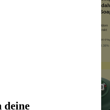
igkeits-Aftershave-
Vetiver & Sanda
Balm
Shaving Soa
 Aloe-Vera
beruhigt die Haut
rischt nach der Rasur
Sandelholz + Sanddorn
ndet Feuchtigkeit
mit Mariendistelextrakt
nhalt:
100 ml
Inhalt:
100 g
(119,90 €*/l)
(99,90 €*/k
11,99 €*
9,99 €*
14,99 €*
(33.36% 
n den Warenkorb
n deine