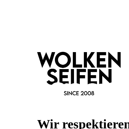
Aftershave-Balsam
Feucht
bei trockener Haut
mit
schützt und klärt
erf
antiseptisch
pse
Inhalt:
30 ml
I
(499,67 €*/l)
14,99 €*
In den Warenkorb
I
Wir respektiere