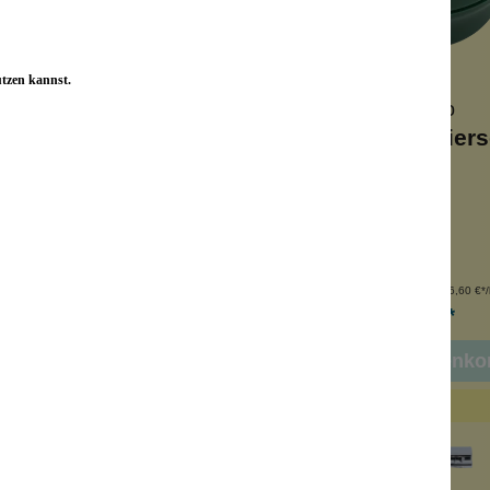
utzen kannst.
Proraso
Proraso
ED Rasierseife
GREEN Rasiers
 Sandelholz
mit Menthol
biler Schaum
stabiler Schaum
 Sheabutter
ohne Alkohol
Inhalt:
150 ml
Inhalt:
150 ml
(46,60 €*/l)
(46,60 €*/l
6,99 €*
6,99 €*
n den Warenkorb
In den Warenko
leider vergriffen