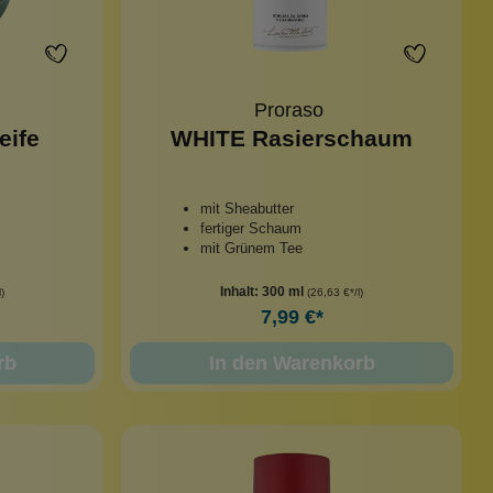
Proraso
eife
WHITE Rasierschaum
mit Sheabutter
fertiger Schaum
mit Grünem Tee
Inhalt:
300 ml
)
(26,63 €*/l)
7,99 €*
rb
In den Warenkorb