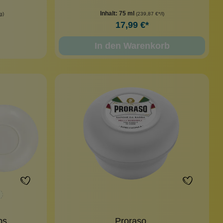
Inhalt:
75 ml
g)
(239,87 €*/l)
17,99 €*
In den Warenkorb
aps
Proraso