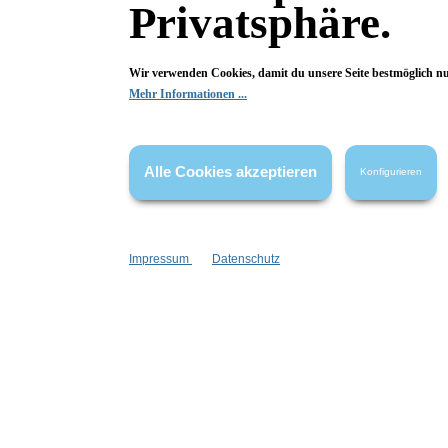
Privatsphäre.
Wir verwenden Cookies, damit du unsere Seite bestmöglich n
Mehr Informationen ...
Taylor of old Bond Street
Rasiercreme Oud
R
Alle Cookies akzeptieren
Konfigurieren
Rose, Pfirsich, Safran, Amber
mit
stabiler Schaum
sta
sulfatfrei
mit
Impressum
Datenschutz
Inhalt:
150 ml
(133,27 €*/l)
19,99 €*
In den Warenkorb
I