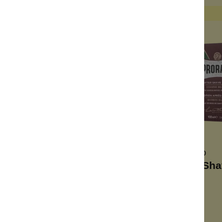
rgriffen
Proraso
Proraso
D Rasiercreme
RED After Sh
 Sandelholzöl
mit Sandelholz
biler Schaum
desinfiziert
e Alkohol
mit Sheaöl