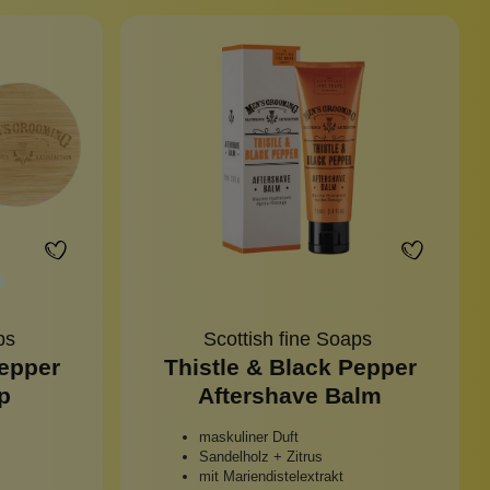
Sonnenschutz
aps
Scottish fine Soaps
Pepper
Thistle & Black Pepper
p
Aftershave Balm
maskuliner Duft
Sandelholz + Zitrus
mit Mariendistelextrakt