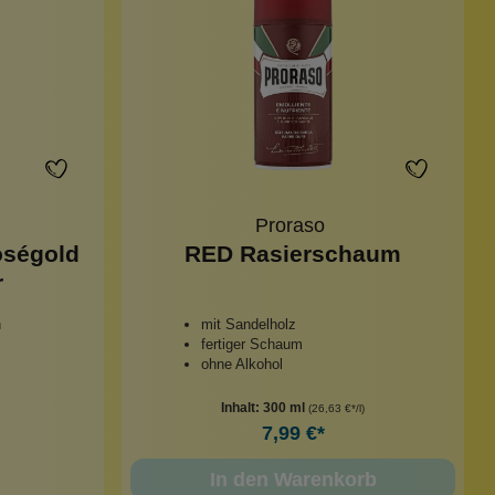
Proraso
oségold
RED Rasierschaum
r
n
mit Sandelholz
fertiger Schaum
ohne Alkohol
Inhalt:
300 ml
(26,63 €*/l)
7,99 €*
In den Warenkorb