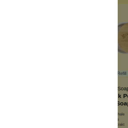
me / Bimsstein
Seife
Bowl Set
Refill
Wolkenseifen
Scottish fine So
ano Epilierer
Thistle & Black 
Shaving Soa
ofeile
mit Rasierseifenschale
rentfernung
Sandelholz + Zitrus
nhautentfernung
mit Mariendistelextrakt