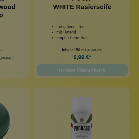
lwood
WHITE Rasierseife
p
mit grünem Tee
mit Haferöl
empfindliche Haut
Inhalt:
150 ml
g)
(46,60 €*/l)
6,99 €*
gespart)
In den Warenkorb