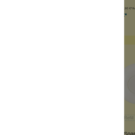
Inhalt:
1 Stück
Inhalt:
100 g
(129,90 €*/k
14,99 €*
14,99 €*
n den Warenkorb
Bowl Set
Refill
Labnatur
Scottish fine So