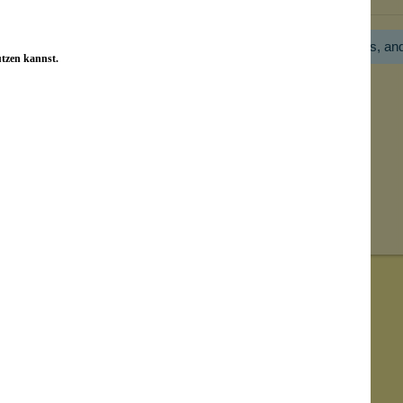
Hier gibt es noch gar keine Bewertung! Bitte hilf uns, an
utzen kannst.