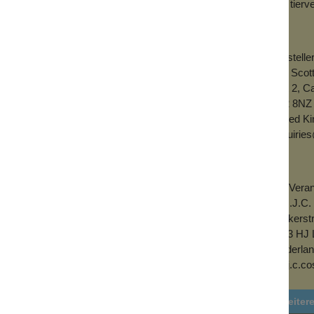
und tierv
Herstelle
The Scot
Unit 2, C
FK2 8NZ
United K
enquirie
EU-Verant
G.H.J.C.
Fokkerst
4143 HJ
Niederla
g.h.j.c.c
Weitere