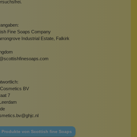
ersuchsfrei.
rangaben:
tish Fine Soaps Company
arrongrove Industrial Estate, Falkirk
ingdom
s@scottishfinesoaps.com
wortlich:
 Cosmetics BV
raat 7
 Leerdam
nde
osmetics.bv@ghjc.nl
 Produkte von Scottish fine Soaps