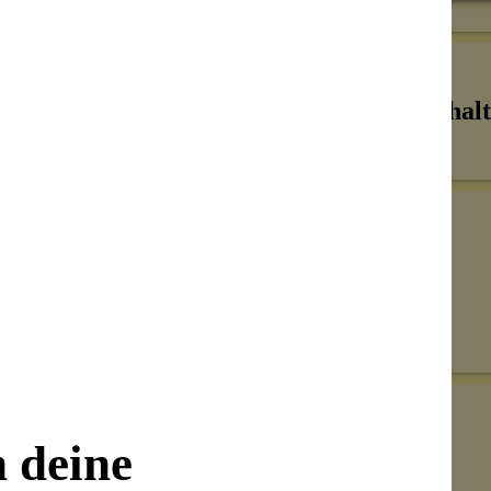
Inhalt
Senden
on unseren Kunden beantwortet werden.
n deine
Bewertungen nur in der aktuellen Sprache anzeigen.