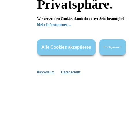
Privatsphäre.
Begeistert? Dann los!
Wir verwenden Cookies, damit du unsere Seite bestmöglich n
Wir freuen uns über deine Bewertung. Damit hilfst du uns,
Mehr Informationen ...
auch Andere zu begeistern.
Hier Bewertung abgeben
Alle Cookies akzeptieren
Konfigurieren
Die Bewertungen werden vor ihrer Veröffentlichung nicht auf ihre
Echtheit überprüft. Sie können daher auch von Verbrauchern stammen,
die die bewerteten Produkte tatsächlich gar nicht erworben/genutzt
haben.
Impressum
Datenschutz