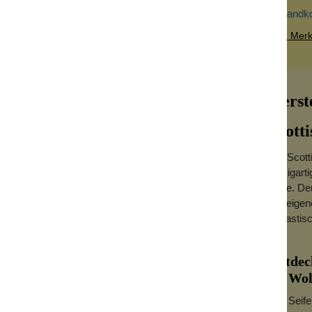
Versandk
Zum Merkz
efill
Herste
Scotti
Die Scott
einzigart
sierseifen-Bowl: immer kommt der
Style. De
ndelholz verwöhnt deine Nase während der
der eigen
lholz und Sanddorn für einen raffinierten,
fantastisc
klich reichlich stabilen Schaum erzeugt.
Entdeck
rden.
im Wol
Alle Seif