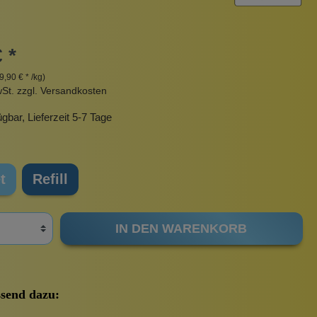
Pinzetten
Pomade
Insektenstiche
Sonnenschutz
 *
Taschen
9,90 € * /kg)
rscrub
Körperpuder
wSt. zzgl. Versandkosten
urbeutel
Pinsel
gbar, Lieferzeit 5-7 Tage
Nachfüllpackungen
Haargummis und Spangen
Rasur
t
Refill
IN DEN WARENKORB
Sonnenschutz
send dazu: