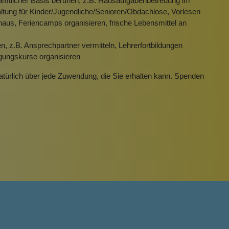
enamtlicher Basis beruhen, z.B. Hausaufgabenbetreuung im
altung für Kinder/Jugendliche/Senioren/Obdachlose, Vorlesen
aus, Feriencamps organisieren, frische Lebensmittel an
n, z.B. Ansprechpartner vermitteln, Lehrerfortbildungen
igungskurse organisieren
natürlich über jede Zuwendung, die Sie erhalten kann. Spenden