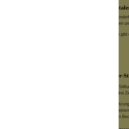
Kinderhospiz Sterntale
Der Mannheimer Verein Kinderho
Kinder sowie deren Familien un
Informationen zu Spenden gibt
Rebecca-Klausmeier-St
Die Rebecca-Klausmeier-Stiftung
Jugendliche und verfolgt drei Zi
Finanzielle Unterstützu
Freizeiten, Sportvereins
Dingen des täglichen Bed
Spielzeug, Bücher...