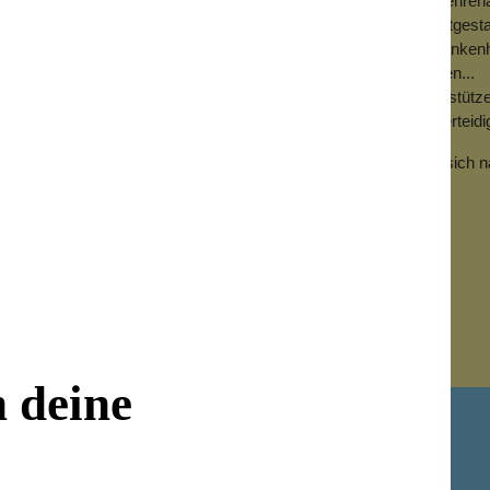
Aktivitäten, die auf ehr
Kinderheim, Freizeitgest
oder Spielen im Krankenh
Obdachlose verteilen...
Mobbingopfer unterstütze
vermitteln, Selbstverteid
Auch diese Stiftung freut sich 
sind
hier
möglich.
n deine
Newsletter abonnieren!