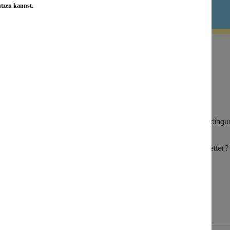
utzen kannst.
 Informationen
Wissenswertes
Benefizaktionen
Store Heidelberg
t
Store Berlin
Gewinnspiel Teilnahmebedingu
n zu Kundenbewertungen
Wiederverkäufer
Was bringt mir der Newsletter?
Presse