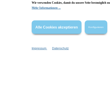
Wir verwenden Cookies, damit du unsere Seite bestmöglich n
Mehr Informationen ...
Alle Cookies akzeptieren
Konfigurieren
Informationen
Gesetzliche
Blog
Datenschutz
Versandinformationen
AGB
Impressum
Datenschutz
Kontakt
Widerrufsrech
Cookie Einstellungen
Impressum
Zahlungsinformationen
Informatione
Newsletter
Stellenangebote
Goodies