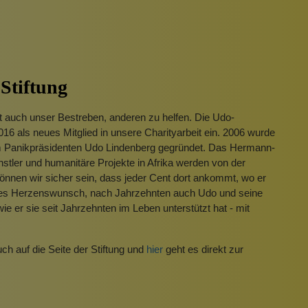
Pinzetten
Pomade
Insektenstiche
Sonnenschutz
Taschen
rscrub
Körperpuder
Stiftung
urbeutel
Pinsel
 auch unser Bestreben, anderen zu helfen. Die Udo-
Nachfüllpackungen
2016 als neues Mitglied in unsere Charityarbeit ein. 2006 wurde
Haargummis und Spangen
vom Panikpräsidenten Udo Lindenberg gegründet. Das Hermann-
tler und humanitäre Projekte in Afrika werden von der
Rasur
 können wir sicher sein, dass jeder Cent dort ankommt, wo er
nes Herzenswunsch, nach Jahrzehnten auch Udo und seine
ie er sie seit Jahrzehnten im Leben unterstützt hat - mit
Sonnenschutz
uch auf die Seite der Stiftung und
hier
geht es direkt zur