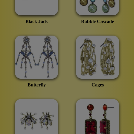
Black Jack
Bubble Cascade
Butterfly
Cages