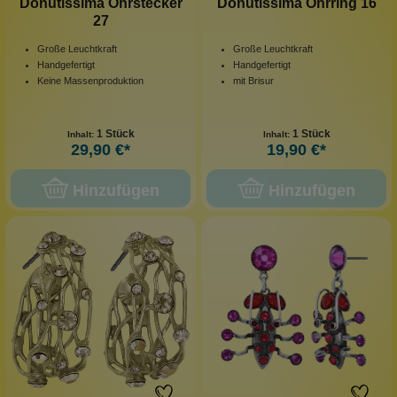
Donutissima Ohrstecker
Donutissima Ohrring 16
27
Große Leuchtkraft
Große Leuchtkraft
Handgefertigt
Handgefertigt
Keine Massenproduktion
mit Brisur
1 Stück
1 Stück
Inhalt:
Inhalt:
29,90 €*
19,90 €*
Hinzufügen
Hinzufügen