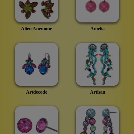
Alien Anemone
Amelia
Artdecode
Artisan