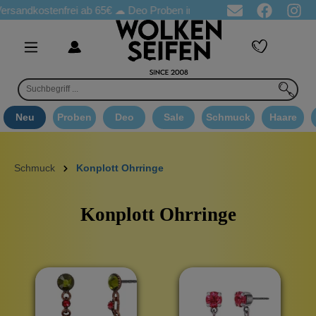
ostenfrei ab 65€
☁ Deo Proben in jeder Bestellung
☁ Goodie A
Neu
Proben
Deo
Sale
Schmuck
Haare
Schmuck
Konplott Ohrringe
Konplott Ohrringe