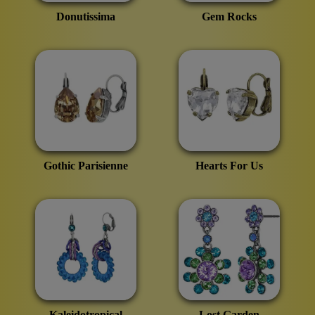
Donutissima
Gem Rocks
Gothic Parisienne
Hearts For Us
Kaleidotropical
Lost Garden