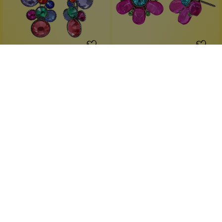
Konplott
Konplott
Water Cascade Ohrstecker
Daisy Love Ohrstecker
13
Pink 2
Große Leuchtkraft
strahlende Farben
Multifarben
Handgefertigt
farbenfrohes Glitzerstück
verspielt elegant
1 Stück
1 Stück
Inhalt:
Inhalt:
49,90 €*
39,90 €*
Hinzufügen
Hinzufügen