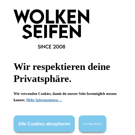
Konplott
Konplott
Alien Anemone Ohrringe
Lost Garden Ohrhänger 6
Orange
strahlende Farben
opulente Blüten
Handgefertigt
Handgefertigt
verspielt elegant
Glitzerstück
1 Stück
1 Stück
Inhalt:
Inhalt:
Wir respektieren deine
34,90 €*
54,90 €*
Privatsphäre.
Hinzufügen
Hinzufügen
Wir verwenden Cookies, damit du unsere Seite bestmöglich nutzen
kannst.
Mehr Informationen ...
Alle Cookies akzeptieren
Konfigurieren