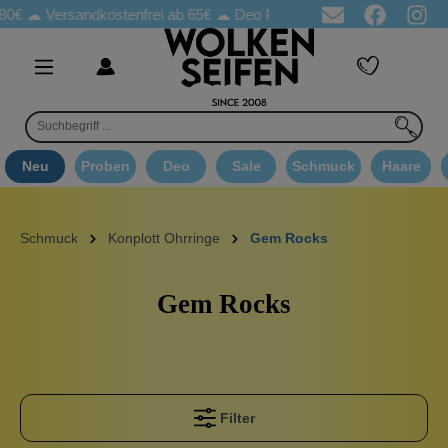
80€ ☁
Versandkostenfrei ab 65€
☁ Deo Proben in jeder Bestellung
Neu
Proben
Deo
Sale
Schmuck
Haare
Schmuck
Konplott Ohrringe
Gem Rocks
Gem Rocks
Filter