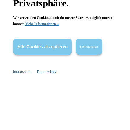
Privatsphäre.
Wir verwenden Cookies, damit du unsere Seite bestmöglich nutzen
kannst.
Mehr Informationen ...
Vertrag widerrufen
* Alle Preise inkl. gesetzl. Mehrwertsteuer zzgl.
Versandkosten
,
Alle Cookies akzeptieren
Konfigurieren
wenn nicht anders angegeben.
Impressum
Datenschutz