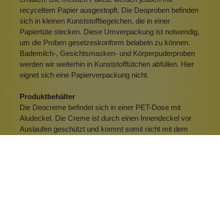
recyceltem Papier ausgestopft. Die Deoproben befinden
sich in kleinen Kunststofftiegelchen, die in einer
Papiertüte stecken. Diese Umverpackung ist notwendig,
um die Proben gesetzeskonform belabeln zu können.
Bademilch-, Gesichtsmasken- und Körperpuderproben
werden wir weiterhin in Kunststofftütchen abfüllen. Hier
eignet sich eine Papierverpackung nicht.
Produktbehälter
Die Deocreme befindet sich in einer PET-Dose mit
Aludeckel. Die Creme ist durch einen Innendeckel vor
Auslaufen geschützt und kommt somit nicht mit dem
Aludeckel in Berührung. Abgesehen davon ist das
Aluminium beschichtet, so dass hier keine Gefahr
droht.
Die Deocremes werden zusätzlich im Glastiegel
angeboten, du hast also die Wahl.
Leider können wir keine Dosen oder Flaschen zum
Recyclen oder Wiederverwenden zurück nehmen. Bitte
gib die Dosen zur Wiederverwertung in den gelben