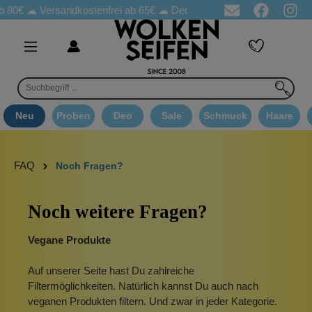
 80€ ☁
Versandkostenfrei ab 65€
☁ Deo Proben in jeder Bestellung
Neu
Proben
Deo
Sale
Schmuck
Haare
FAQ
Noch Fragen?
Noch weitere Fragen?
Vegane Produkte
Auf unserer Seite hast Du zahlreiche
Filtermöglichkeiten. Natürlich kannst Du auch nach
veganen Produkten filtern. Und zwar in jeder Kategorie.