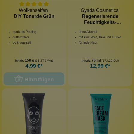
Wolkenseifen
Gyada Cosmetics
DIY Tonerde Grün
Regenerierende
Feuchtigkeits-
Gesichtsmaske
auch als Peeling
ohne Alkohol
duftstofffrei
mit Aloe Vera, Kiwi und Gurke
do it yourself
für jede Haut
150 g
75 ml
Inhalt:
(33,27 €*/kg)
Inhalt:
(173,20 €*/l)
4,99 €*
12,99 €*
Hinzufügen