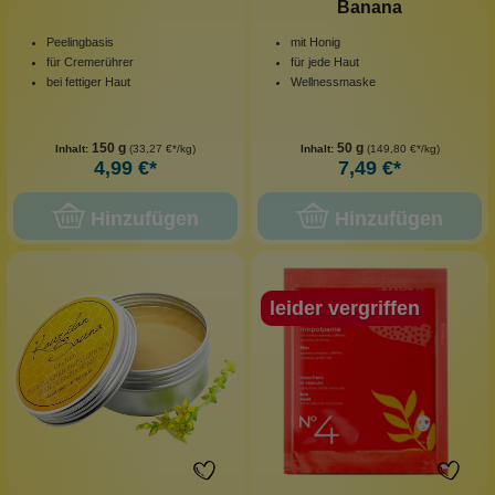
Banana
Peelingbasis
mit Honig
für Cremerührer
für jede Haut
bei fettiger Haut
Wellnessmaske
150 g
50 g
Inhalt:
(33,27 €*/kg)
Inhalt:
(149,80 €*/kg)
4,99 €*
7,49 €*
Hinzufügen
Hinzufügen
leider vergriffen