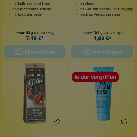
mit Buttermilch und Honig
straffend
enthält straffende Tonerde
für Gesichtsmasken und Reinigung
mit kostbarer Seide
auch als Peeling einsetzbar
50 g
150 g
Inhalt:
(149,80 €*/kg)
Inhalt:
(33,27 €*/kg)
7,49 €*
4,99 €*
Hinzufügen
Hinzufügen
leider vergriffen