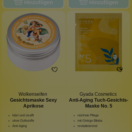
Hinzufügen
Hinzufügen
Wolkenseifen
Gyada Cosmetics
Gesichtsmaske Sexy
Anti-Aging Tuch-Gesichts-
Aprikose
Maske No. 5
klärt und strafft
reizfreie Pflege
ohne Duftstoffe
mit Ginkgo Biloba
Anti-Aging
revitalisierend