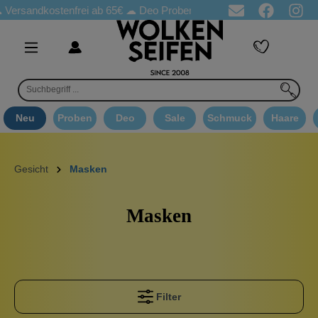
sandkostenfrei ab 65€
☁ Deo Proben in jeder Bestellung
☁ Good
Neu
Proben
Deo
Sale
Schmuck
Haare
Gesicht
Masken
Masken
Filter