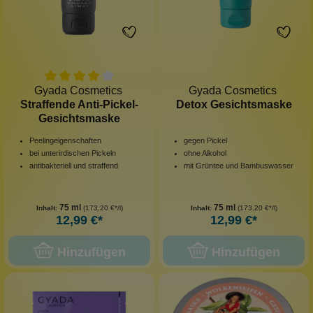
Gyada Cosmetics
Gyada Cosmetics
Straffende Anti-Pickel-
Detox Gesichtsmaske
Gesichtsmaske
Peelingeigenschaften
gegen Pickel
bei unterirdischen Pickeln
ohne Alkohol
antibakteriell und straffend
mit Grüntee und Bambuswasser
75 ml
75 ml
Inhalt:
(173,20 €*/l)
Inhalt:
(173,20 €*/l)
12,99 €*
12,99 €*
Hinzufügen
Hinzufügen