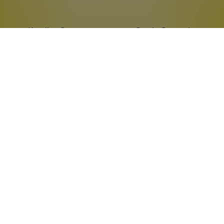
Kaurilan Sauna
Gyada Cosmetics
Finnische Honigmaske -
Aufpolsternde Tuch-
Sauna Honey
Gesichts-Maske No. 4
100 % Naturprodukt
gegen Altersflecken
antibakteriell
mit Koffein
gegen Pickel
antioxidativ
150 g
15 ml
Inhalt:
(133,27 €*/kg)
Inhalt:
(466,00 €*/l)
19,99 €*
6,99 €*
Hinzufügen