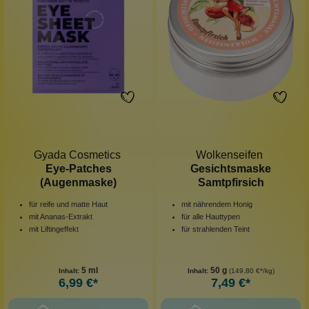
Gyada Cosmetics
Wolkenseifen
Eye-Patches
Gesichtsmaske
(Augenmaske)
Samtpfirsich
für reife und matte Haut
mit nährendem Honig
mit Ananas-Extrakt
für alle Hauttypen
mit Liftingeffekt
für strahlenden Teint
5 ml
50 g
Inhalt:
Inhalt:
(149,80 €*/kg)
6,99 €*
7,49 €*