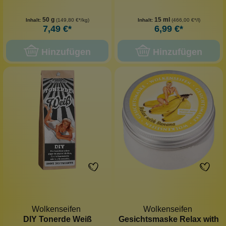
50 g
15 ml
Inhalt:
(149,80 €*/kg)
Inhalt:
(466,00 €*/l)
7,49 €*
6,99 €*
Hinzufügen
Hinzufügen
Wolkenseifen
Wolkenseifen
DIY Tonerde Weiß
Gesichtsmaske Relax with