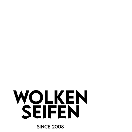
Waschbare
Mikrofaser-
Abschminkpads eckig,
Abschminkpads Leo
3er Set
3er Set
plastikfrei und nachhaltig
kuschelig weich
handgenäht
umweltfreundlich
immer wieder verwendbar
waschbar
3 Stück
3 Stück
Inhalt:
Inhalt:
14,99 €*
14,99 €*
Hinzufügen
Hinzufügen