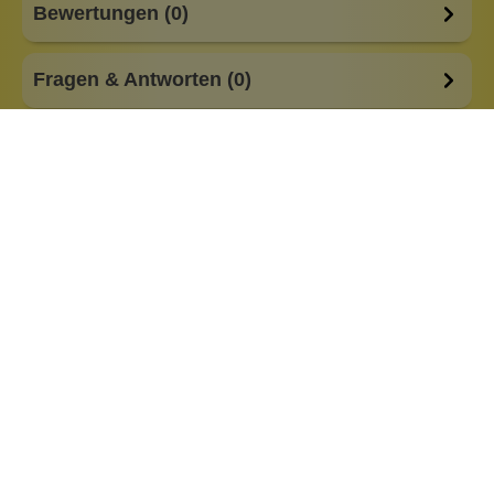
Bewertungen (0)
Fragen & Antworten (0)
Anlass:
aus der Manufaktur
Besonderheiten:
alkoholfrei
low Waste
plastikfreie Verpackung
Eigenschaften:
DIY
Vegan
ohne Duftstoffe
Haar & Haut-Typ:
für jede Haut
Marke: