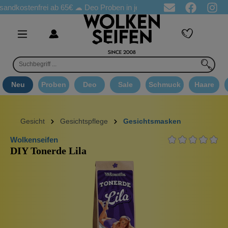
tenfrei ab 65€
☁ Deo Proben in jeder Bestellung
☁ Goodie Au
Neu
Proben
Deo
Sale
Schmuck
Haare
Gesicht
Gesichtspflege
Gesichtsmasken
Wolkenseifen
DIY Tonerde Lila