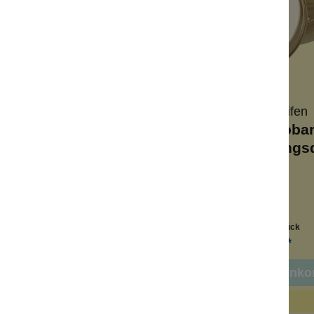
Wolkenseifen
Wolkenseifen
-Seifenspender Set
Shampoobar
Aufbewahrungs
h für Duschgel
rostfrei
erwüstlich
für unterwegs
h für Shampoo
auch für Seife
Inhalt:
1 Stück
Inhalt:
1 Stück
12,99 €*
4,99 €*
In den Warenko