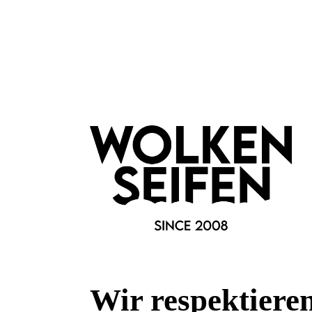
leider ve
Wolkenseifen
Magnetplättchen für Seife
Magnet
Ersatz-Magnet
für
Wir respektiere
für Magnetseifenhalter
ohn
starker Magnet
sty