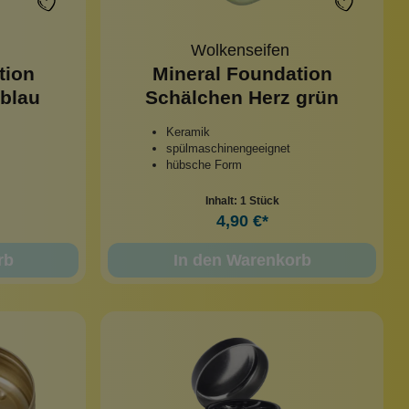
Wolkenseifen
tion
Mineral Foundation
blau
Schälchen Herz grün
Keramik
spülmaschinengeeignet
hübsche Form
Inhalt:
1 Stück
4,90 €*
rb
In den Warenkorb