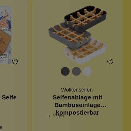
Wolkenseifen
 Seife
Seifenablage mit
Bambuseinlage
kompostierbar
Vegan
ng