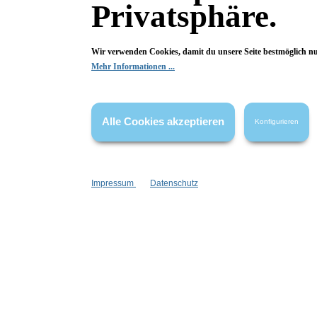
Privatsphäre.
Inhalt:
1 Stück
1,00 €*
Wir verwenden Cookies, damit du unsere Seite bestmöglich n
In den Warenkorb
Mehr Informationen ...
Alle Cookies akzeptieren
Konfigurieren
%
Impressum
Datenschutz