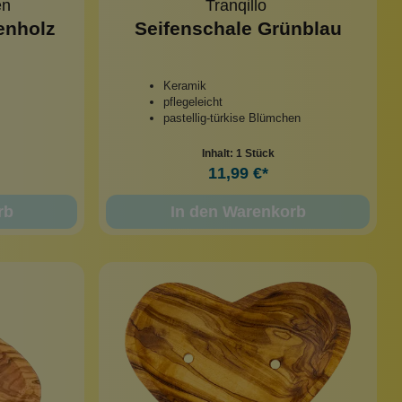
en
Tranqillo
enholz
Seifenschale Grünblau
Keramik
pflegeleicht
pastellig-türkise Blümchen
Inhalt:
1 Stück
11,99 €*
rb
In den Warenkorb