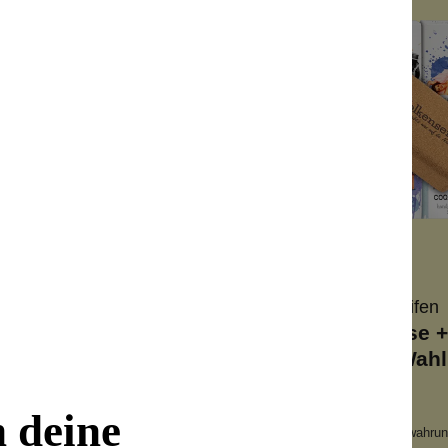
rgriffen
Wolkenseifen
Wolkenseifen
seifenhalter Jumbo
Korkseifendose +
deiner Wahl
 bis zu 250g-Seife
Spar-Set
n deine
e Kleben und Bohren
Manufakturseife
lische Aufbewahrung
nachhaltige Aufbewahru