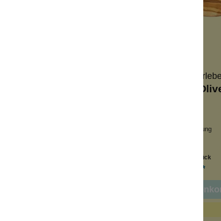
+
6
Wolkenseifen
Olivenholz-erleb
nseifenablage groß
Seifenschale Oliv
an
Naturmaterial
Protect-Beschichtung
Mit Ablauf-Rille
Inhalt:
1 Stück
Inhalt:
1 Stück
9,99 €*
9,99 €*
In den Warenko