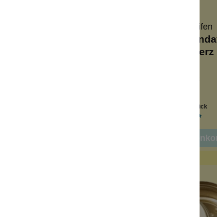
Wolkenseifen
Wolkenseifen
eral Foundation
Mineral Founda
älchen Herz rosa
Schälchen Herz 
lmaschinenfest
Keramik
 Pulverkosmetik
für Pulverkosmetik
amik
leicht zu reinigen
Inhalt:
1 Stück
Inhalt:
1 Stück
4,90 €*
4,90 €*
n den Warenkorb
In den Warenko
fügbar!
Neu