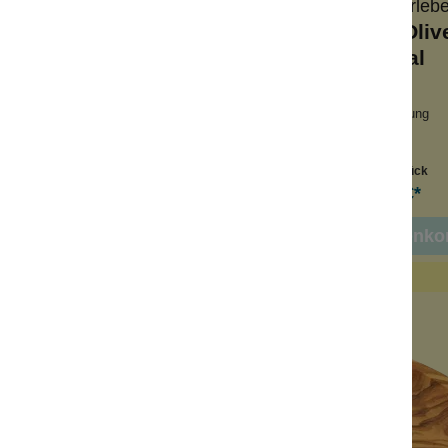
Wolkenseifen
Olivenholz-erleb
e-Roll-On-Behälter
Seifenschale Oliv
rustikal
ll-Behälter
Naturmaterial
 Seren und Öle
Protect-Beschichtung
glebig
Mit Ablauf-Rille
Inhalt:
1 Stück
Inhalt:
1 Stück
 €*
14,99 €*
9,99 €*
(30.03% gespart)
In den Warenko