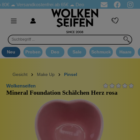
 80€ ☁
Versandkostenfrei ab 65€
☁ Deo Proben in jeder Bestellung
Neu
Proben
Deo
Sale
Schmuck
Haare
Gesicht
Make Up
Pinsel
Wolkenseifen
Mineral Foundation Schälchen Herz rosa