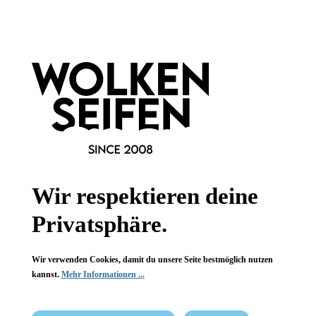
Informationen
Gesetzliche Informationen
Wissenswertes
FAQ
Wir respektieren deine
Privatsphäre.
Vertrag widerrufen
Wir verwenden Cookies, damit du unsere Seite bestmöglich nutzen
* Alle Preise inkl. gesetzl. Mehrwertsteuer zzgl.
Versandkosten
,
kannst.
Mehr Informationen ...
wenn nicht anders angegeben.