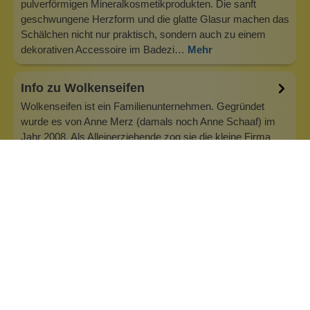
pulverförmigen Mineralkosmetikprodukten. Die sanft
geschwungene Herzform und die glatte Glasur machen das
Schälchen nicht nur praktisch, sondern auch zu einem
dekorativen Accessoire im Badezi…
Mehr
Info zu Wolkenseifen
Wolkenseifen ist ein Familienunternehmen. Gegründet
wurde es von Anne Merz (damals noch Anne Schaaf) im
Jahr 2008. Als Alleinerziehende zog sie die kleine Firma
nebenberuflich hoch. Der Zuspruch unserer Kunden gibt ihr
bis heute das gute Gefühl, dass sich all das gelohnt hat und
wir freuen uns, je…
Inhaltsstoffe
Bewertungen (0)
Fragen & Antworten (0)