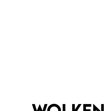
Konplott
School of Fish Brosche
Gem R
exklusive Kollektion
Roy
Handgefertigt
Han
trendiges Accessoire
vers
Inhalt:
1 Stück
119,00 €*
In den Warenkorb
I