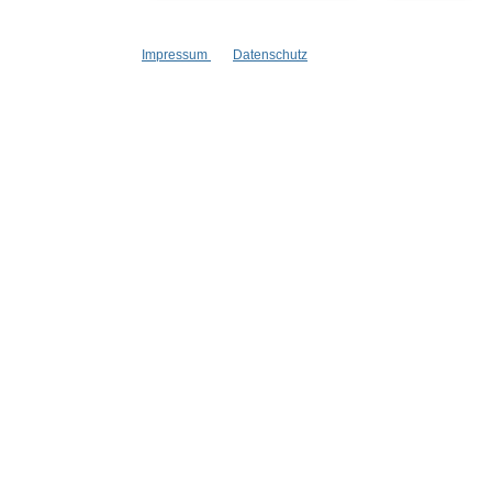
Stellenangebote
Goodies
Impressum
Datenschutz
* Alle Preise