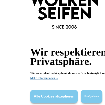
Wir respektiere
Privatsphäre.
Informationen
Gesetzliche
Blog
Datenschutz
Wir verwenden Cookies, damit du unsere Seite bestmöglich n
Mehr Informationen ...
Versandinformationen
AGB
Kontakt
Widerrufsrech
Cookie Einstellungen
Impressum
Alle Cookies akzeptieren
Konfigurieren
Zahlungsinformationen
Informatione
Newsletter