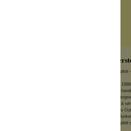
Herst
Konplott 
Seit 1988
aus handg
osche
außergewö
Stück wird
s ein klassisches Schmuckaccessoire. Sie
jedes Out
 charakteristischen Farbintensität der Marke
Ob funkel
piriert von schillernden Fischschwärmen
Konplott 
ller Bewegung, Lebendigkeit und