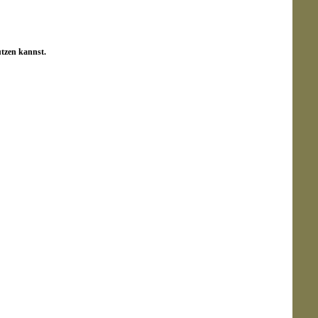
utzen kannst.
erte metallische Schmuckelemente.