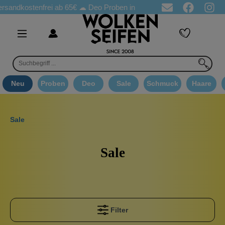
stenfrei ab 65€
☁ Deo Proben in jeder Bestellung
☁ Goodie Au
Neu
Proben
Deo
Sale
Schmuck
Haare
Sale
Sale
Filter