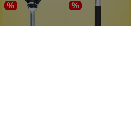
%
%
Erbe Solingen
Erbe Solingen
Rasierer Gillette Fusion
Rasierer Tradition
Edelstahl matt (Berlin)
Schwarz (Berlin)
Edelstahl matt
Edelharz schwarz
passendes Zubehör
passendes Zubehör
Solinger Qualität
Solinger Qualität
1 Stück
1 Stück
Inhalt:
Inhalt:
89,99 €*
69,99 €*
109,99 €*
(18.18%
89,99 €*
(22.22%
gespart)
gespart)