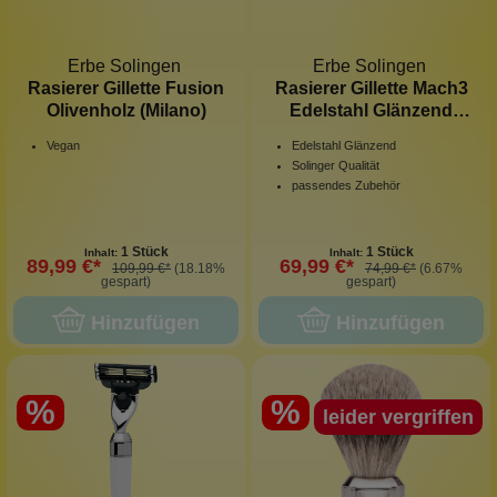
Erbe Solingen
Erbe Solingen
Rasierer Gillette Fusion
Rasierer Gillette Mach3
Olivenholz (Milano)
Edelstahl Glänzend
(Berlin)
Vegan
Edelstahl Glänzend
Solinger Qualität
passendes Zubehör
1 Stück
1 Stück
Inhalt:
Inhalt:
89,99 €*
69,99 €*
109,99 €*
(18.18%
74,99 €*
(6.67%
gespart)
gespart)
Hinzufügen
Hinzufügen
%
%
leider vergriffen