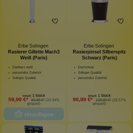
Erbe Solingen
Erbe Solingen
Rasierer Gillette Mach3
Rasierpinsel Silberspitz
Weiß (Paris)
Schwarz (Paris)
Edelharz weiß
Dachshaar
passendes Zubehör
Solinger Qualität
Solinger Qualität
passendes Zubehör
1 Stück
1 Stück
Inhalt:
Inhalt:
59,99 €*
99,99 €*
89,99 €*
(33.34%
139,99 €*
(28.57%
gespart)
gespart)
Hinzufügen