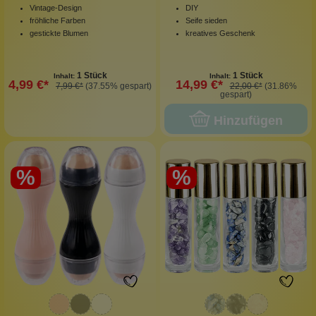
Vintage-Design
DIY
fröhliche Farben
Seife sieden
gestickte Blumen
kreatives Geschenk
1 Stück
1 Stück
Inhalt:
Inhalt:
4,99 €*
14,99 €*
7,99 €*
(37.55% gespart)
22,00 €*
(31.86%
gespart)
Hinzufügen
%
%