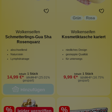
Grün
Rosa
Wolkenseifen
Wolkenseifen
Schmetterlings-Gua Sha
Kosmetiktasche kariert
Rosenquarz
abschwellend
niedliches Design
Naturstein
gesteppte Qualität
Lymphdrainage
für unterwegs
1 Stück
1 Stück
Inhalt:
Inhalt:
14,99 €*
9,99 €*
19,99 €*
(25.01%
12,00 €*
(16.75%
gespart)
gespart)
Hinzufügen
%
%
leider vergriffen