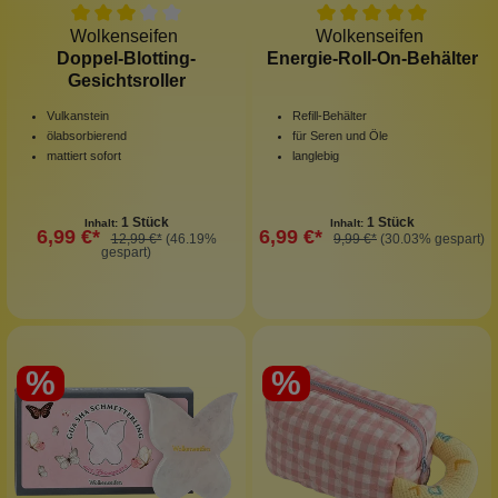
Wolkenseifen
Wolkenseifen
Doppel-Blotting-
Energie-Roll-On-Behälter
Gesichtsroller
Vulkanstein
Refill-Behälter
ölabsorbierend
für Seren und Öle
mattiert sofort
langlebig
1 Stück
1 Stück
Inhalt:
Inhalt:
6,99 €*
6,99 €*
12,99 €*
(46.19%
9,99 €*
(30.03% gespart)
gespart)
%
%