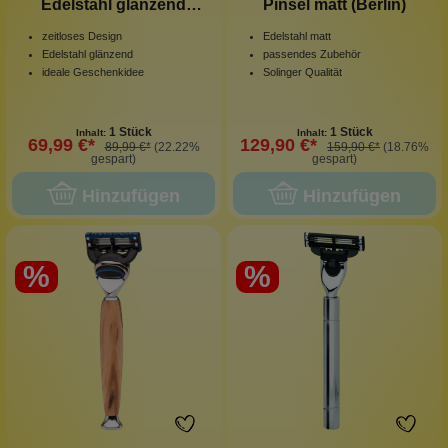
Edelstahl glänzend
Pinsel matt (Berlin)
(Berlin)
zeitloses Design
Edelstahl matt
Edelstahl glänzend
passendes Zubehör
ideale Geschenkidee
Solinger Qualität
1 Stück
1 Stück
Inhalt:
Inhalt:
69,99 €*
129,90 €*
89,99 €*
(22.22%
159,90 €*
(18.76%
gespart)
gespart)
Hinzufügen
Hinzufügen
%
%