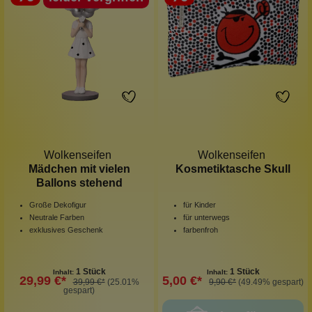
Wolkenseifen
Wolkenseifen
Mädchen mit vielen
Kosmetiktasche Skull
Ballons stehend
Große Dekofigur
für Kinder
Neutrale Farben
für unterwegs
exklusives Geschenk
farbenfroh
1 Stück
1 Stück
Inhalt:
Inhalt:
29,99 €*
5,00 €*
39,99 €*
(25.01%
9,90 €*
(49.49% gespart)
gespart)