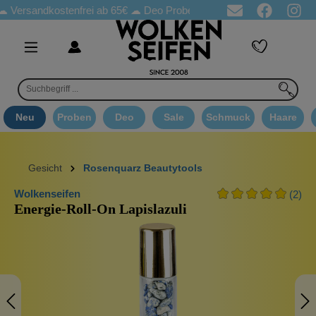
dkostenfrei ab 65€
☁ Deo Proben in jeder Bestellung
☁ Goodie
Neu
Proben
Deo
Sale
Schmuck
Haare
Gesicht
Rosenquarz Beautytools
Wolkenseifen
(2)
Energie-Roll-On Lapislazuli