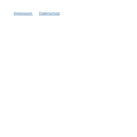
Impressum
Datenschutz
Vertrag widerrufen
* Alle Preise inkl. gesetzl. Mehrwertsteuer zzgl.
Versandkosten
,
wenn nicht anders angegeben.