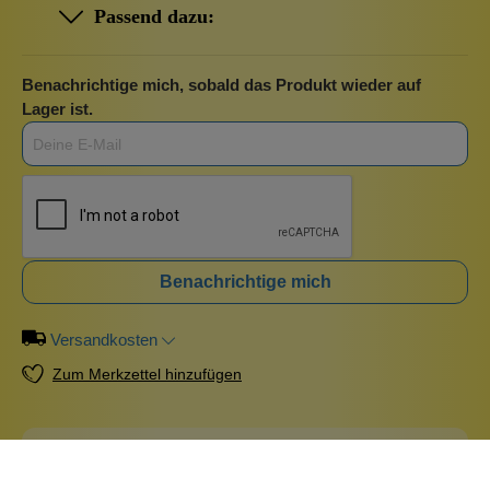
Passend dazu:
Benachrichtige mich, sobald das Produkt wieder auf
Lager ist.
Benachrichtige mich
Versandkosten
Zum Merkzettel hinzufügen
Beschreibung
Der Roll On Behälter fasst 10 ml und ist mit