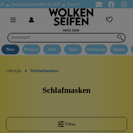
 ☁
Versandkostenfrei ab 65€
☁ Deo Proben in jeder Bestellung
☁
Neu
Proben
Deo
Sale
Schmuck
Haare
Lifestyle
Schlafmasken
Schlafmasken
Filter