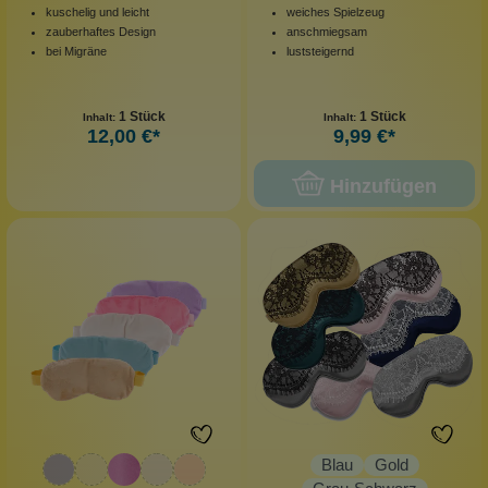
kuschelig und leicht
weiches Spielzeug
zauberhaftes Design
anschmiegsam
bei Migräne
luststeigernd
1 Stück
1 Stück
Inhalt:
Inhalt:
12,00 €*
9,99 €*
Hinzufügen
Blau
Gold