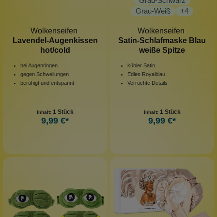
Grau-Schwarz
Grau-Weiß
+
4
Wolkenseifen
Wolkenseifen
Lavendel-Augenkissen
Satin-Schlafmaske Blau
hot/cold
weiße Spitze
bei Augenringen
kühler Satin
gegen Schwellungen
Edles Royalblau
beruhigt und entspannt
Verruchte Details
1 Stück
1 Stück
Inhalt:
Inhalt:
9,99 €*
9,99 €*