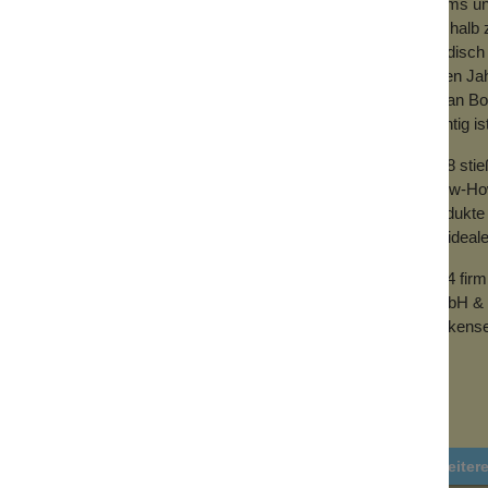
Teams und
Deshalb z
händisch 
vielen Ja
mit an Bo
wichtig is
2018 sti
Know-How 
Produkte 
der ideal
2024 fir
GmbH & 
Wolkense
Weiter