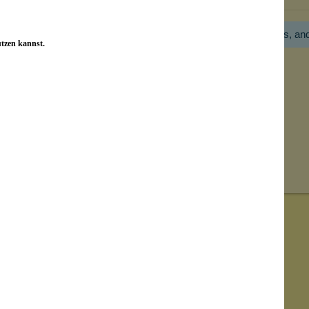
Hier gibt es noch gar keine Bewertung! Bitte hilf uns, an
utzen kannst.