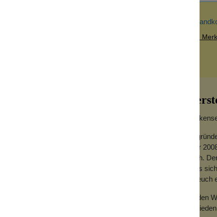
Versandk
Zum Merkz
Herst
Wolkensei
Gegründe
Jahr 2008
hoch. Der
dass sich
use, wenn du weißt, was wir meinen! Ob
für euch
Zu den We
Zufrieden