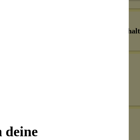
Inhalt
Senden
on unseren Kunden beantwortet werden.
n deine
Bewertungen nur in der aktuellen Sprache anzeigen.