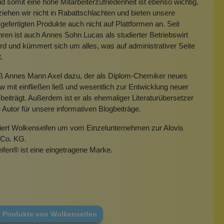
 somit eine hohe Mitarbeiterzufriedenheit ist ebenso wichtig.
iehen wir nicht in Rabattschlachten und bieten unsere
gefertigten Produkte auch nicht auf Plattformen an. Seit
hren ist auch Annes Sohn Lucas als studierter Betriebswirt
rd und kümmert sich um alles, was auf administrativer Seite
t.
eß Annes Mann Axel dazu, der als Diplom-Chemiker neues
mit einfließen ließ und wesentlich zur Entwicklung neuer
beiträgt. Außerdem ist er als ehemaliger Literaturübersetzer
e Autor für unsere informativen Blogbeiträge.
miert Wolkenseifen um vom Einzelunternehmen zur Alovis
Co. KG.
ifen
®
ist eine eingetragene Marke.
e Produkte von Wolkenseifen