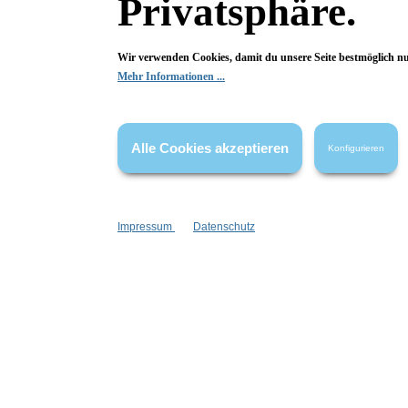
Privatsphäre.
Begeistert? Dann los!
Wir verwenden Cookies, damit du unsere Seite bestmöglich n
Wir freuen uns über deine Bewertung. Damit hilfst du uns,
Mehr Informationen ...
auch Andere zu begeistern.
Hier Bewertung abgeben
Alle Cookies akzeptieren
Konfigurieren
Die Bewertungen werden vor ihrer Veröffentlichung nicht auf ihre
Echtheit überprüft. Sie können daher auch von Verbrauchern stammen,
die die bewerteten Produkte tatsächlich gar nicht erworben/genutzt
haben.
Impressum
Datenschutz