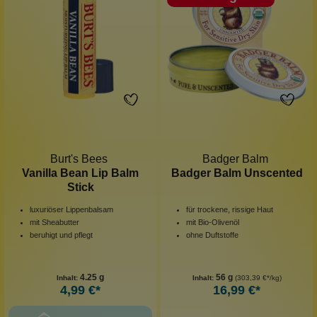
Burt's Bees
Badger Balm
Vanilla Bean Lip Balm
Badger Balm Unscented
Stick
luxuriöser Lippenbalsam
für trockene, rissige Haut
mit Sheabutter
mit Bio-Olivenöl
beruhigt und pflegt
ohne Duftstoffe
4.25 g
56 g
Inhalt:
Inhalt:
(303,39 €*/kg)
4,99 €*
16,99 €*