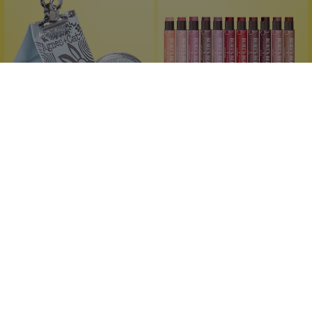
+
6
Agnes + Cat
Burt's Bees
Lipbalm Manuka Honey
Lip Shimmers
zauberhaft verpackt
leichter Farbschimmer
handgefertigt
pflegt mit Kakaobutter
tolle Geschenkidee
mit Pfefferminzöl
12 g
2.5 g
Inhalt:
(665,83 €*/kg)
Inhalt:
7,99 €*
9,99 €*