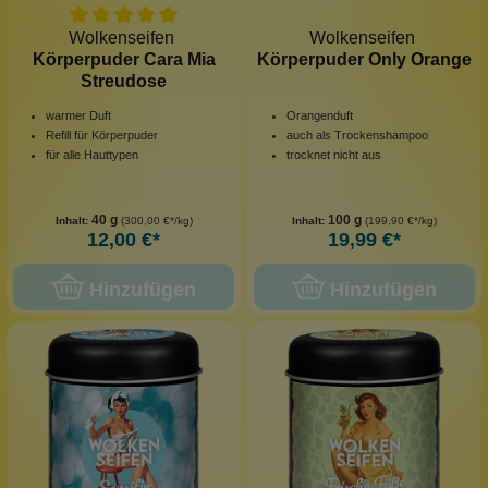
Wolkenseifen
Wolkenseifen
Körperpuder Cara Mia
Körperpuder Only Orange
Streudose
warmer Duft
Orangenduft
Refill für Körperpuder
auch als Trockenshampoo
für alle Hauttypen
trocknet nicht aus
40 g
100 g
Inhalt:
(300,00 €*/kg)
Inhalt:
(199,90 €*/kg)
12,00 €*
19,99 €*
Hinzufügen
Hinzufügen