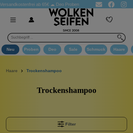
ostenfrei ab 65€
☁ Deo Proben in jeder Bestellung
☁ Goodie 
Neu
Proben
Deo
Sale
Schmuck
Haare
Haare
Trockenshampoo
Trockenshampoo
Filter