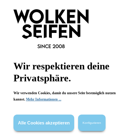
Wolkenseifen
Wolkenseifen
Streudose leer
Streudose leer
Nachfülldose
Nachfülldose
Wir respektieren deine
auch für Lebensmittel
auch für Lebensmittel
mit Stülpdeckel
mit Stülpdeckel
Privatsphäre.
1 Stück
1 Stück
Inhalt:
Inhalt:
Ab
1,70 €*
Ab
1,70 €*
Wir verwenden Cookies, damit du unsere Seite bestmöglich nutzen
kannst.
Mehr Informationen ...
Alle Cookies akzeptieren
Konfigurieren