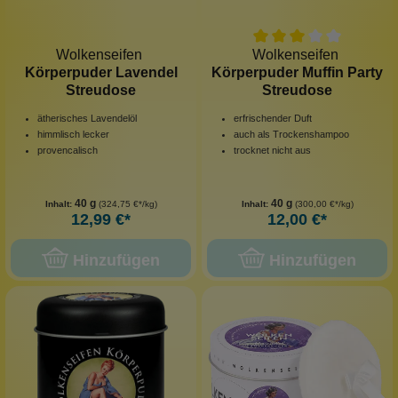
Wolkenseifen
Wolkenseifen
Körperpuder Lavendel
Körperpuder Muffin Party
Streudose
Streudose
ätherisches Lavendelöl
erfrischender Duft
himmlisch lecker
auch als Trockenshampoo
provencalisch
trocknet nicht aus
40 g
40 g
Inhalt:
(324,75 €*/kg)
Inhalt:
(300,00 €*/kg)
12,99 €*
12,00 €*
Hinzufügen
Hinzufügen