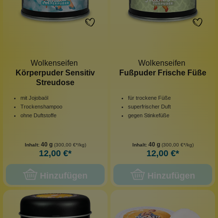
Wolkenseifen
Wolkenseifen
Körperpuder Sensitiv
Fußpuder Frische Füße
Streudose
mit Jojobaöl
für trockene Füße
Trockenshampoo
superfrischer Duft
ohne Duftstoffe
gegen Stinkefüße
40 g
40 g
Inhalt:
(300,00 €*/kg)
Inhalt:
(300,00 €*/kg)
12,00 €*
12,00 €*
Hinzufügen
Hinzufügen