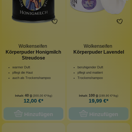
Wolkenseifen
Wolkenseifen
Körperpuder Honigmilch
Körperpuder Lavendel
Streudose
warmer Duft
beruhigender Duft
pflegt die Haut
pflegt und mattiert
auch als Trockenshampoo
Trockenshampoo
40 g
100 g
Inhalt:
(300,00 €*/kg)
Inhalt:
(199,90 €*/kg)
12,00 €*
19,99 €*
Hinzufügen
Hinzufügen