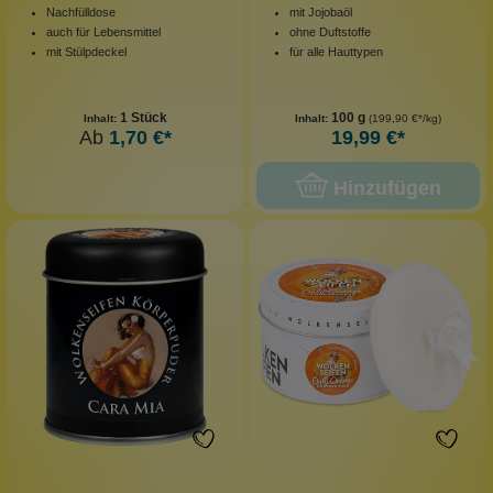
Nachfülldose
mit Jojobaöl
auch für Lebensmittel
ohne Duftstoffe
mit Stülpdeckel
für alle Hauttypen
1 Stück
100 g
Inhalt:
Inhalt:
(199,90 €*/kg)
Ab
1,70 €*
19,99 €*
Hinzufügen