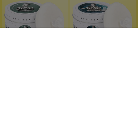
Wolkenseifen
Wolkenseifen
Körperpuder Manpower
Körperpuder Masculine
zitrisch-herb
Unisex-Duft
Vetiver + Amber
Vanille + Minze
Zimt + Schoko
lieblicher Duft
100 g
100 g
Inhalt:
(199,90 €*/kg)
Inhalt:
(199,90 €*/kg)
19,99 €*
19,99 €*